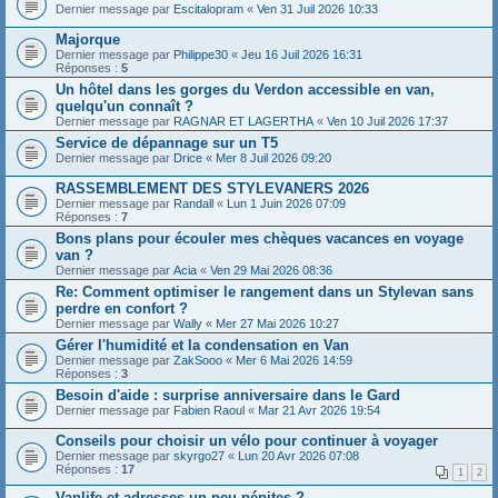
Dernier message par
Escitalopram
«
Ven 31 Juil 2026 10:33
Majorque
Dernier message par
Philippe30
«
Jeu 16 Juil 2026 16:31
Réponses :
5
Un hôtel dans les gorges du Verdon accessible en van,
quelqu'un connaît ?
Dernier message par
RAGNAR ET LAGERTHA
«
Ven 10 Juil 2026 17:37
Service de dépannage sur un T5
Dernier message par
Drice
«
Mer 8 Juil 2026 09:20
RASSEMBLEMENT DES STYLEVANERS 2026
Dernier message par
Randall
«
Lun 1 Juin 2026 07:09
Réponses :
7
Bons plans pour écouler mes chèques vacances en voyage
van ?
Dernier message par
Acia
«
Ven 29 Mai 2026 08:36
Re: Comment optimiser le rangement dans un Stylevan sans
perdre en confort ?
Dernier message par
Wally
«
Mer 27 Mai 2026 10:27
Gérer l'humidité et la condensation en Van
Dernier message par
ZakSooo
«
Mer 6 Mai 2026 14:59
Réponses :
3
Besoin d'aide : surprise anniversaire dans le Gard
Dernier message par
Fabien Raoul
«
Mar 21 Avr 2026 19:54
Conseils pour choisir un vélo pour continuer à voyager
Dernier message par
skyrgo27
«
Lun 20 Avr 2026 07:08
Réponses :
17
1
2
Vanlife et adresses un peu pépites ?