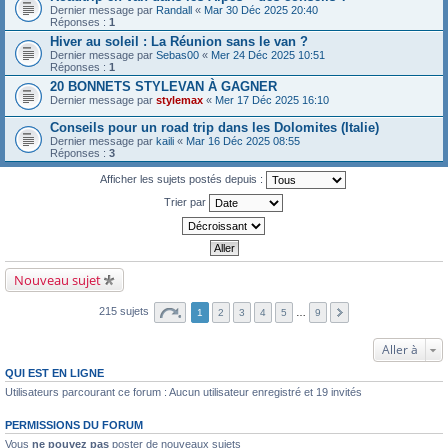
Dernier message par
Randall
«
Mar 30 Déc 2025 20:40
Réponses :
1
Hiver au soleil : La Réunion sans le van ?
Dernier message par
Sebas00
«
Mer 24 Déc 2025 10:51
Réponses :
1
20 BONNETS STYLEVAN À GAGNER
Dernier message par
stylemax
«
Mer 17 Déc 2025 16:10
Conseils pour un road trip dans les Dolomites (Italie)
Dernier message par
kaili
«
Mar 16 Déc 2025 08:55
Réponses :
3
Afficher les sujets postés depuis :
Trier par
Nouveau sujet
215 sujets
1
2
3
4
5
…
9
Aller à
QUI EST EN LIGNE
Utilisateurs parcourant ce forum : Aucun utilisateur enregistré et 19 invités
PERMISSIONS DU FORUM
Vous
ne pouvez pas
poster de nouveaux sujets