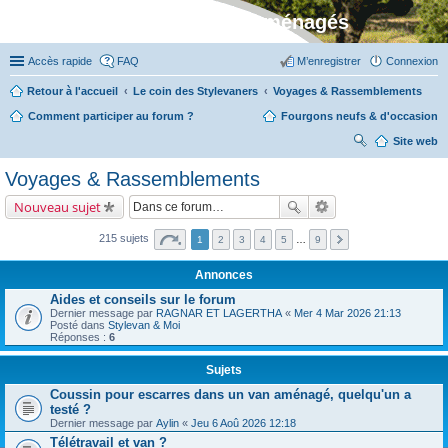
Stylevan - Vans aménagés
Accès rapide
FAQ
M’enregistrer
Connexion
Retour à l'accueil
Le coin des Stylevaners
Voyages & Rassemblements
Comment participer au forum ?
Fourgons neufs & d'occasion
Site web
ec
Voyages & Rassemblements
her
Nouveau sujet
ch
er
215 sujets
1
2
3
4
5
…
9
Annonces
Aides et conseils sur le forum
Dernier message par
RAGNAR ET LAGERTHA
«
Mer 4 Mar 2026 21:13
Posté dans
Stylevan & Moi
Réponses :
6
Sujets
Coussin pour escarres dans un van aménagé, quelqu'un a
testé ?
Dernier message par
Aylin
«
Jeu 6 Aoû 2026 12:18
Télétravail et van ?