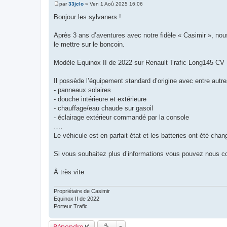
par
33jclo
»
Ven 1 Aoû 2025 16:06
M
e
Bonjour les sylvaners !
s
s
a
Après 3 ans d’aventures avec notre fidèle « Casimir », nou
g
le mettre sur le boncoin.
e
Modèle Equinox II de 2022 sur Renault Trafic Long145 CV D
Il possède l’équipement standard d’origine avec entre autre
- panneaux solaires
- douche intérieure et extérieure
- chauffage/eau chaude sur gasoil
- éclairage extérieur commandé par la console
….
Le véhicule est en parfait état et les batteries ont été chan
Si vous souhaitez plus d’informations vous pouvez nous c
À très vite
Propriétaire de Casimir
Equinox II de 2022
Porteur Trafic
Répondre