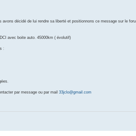
s avons décidé de lui rendre sa liberté et positionnons ce message sur le for
CI avec boite auto. 45000km ( évolutif)
s :
gées.
ontacter par message ou par mail
33jclo@gmail.com