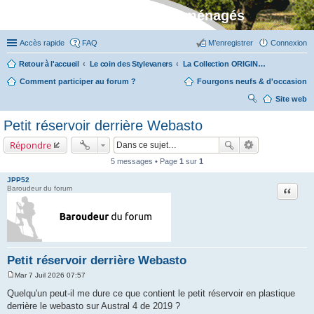
Stylevan - Vans aménagés
Accès rapide
FAQ
M’enregistrer
Connexion
Retour à l'accueil
Le coin des Stylevaners
La Collection ORIGIN (fabriquée dans notre atelier à Auxerre)
Comment participer au forum ?
Fourgons neufs & d'occasion
Site web
ec
Petit réservoir derrière Webasto
her
Répondre
ch
5 messages • Page
1
sur
1
er
JPP52
Citation
Baroudeur du forum
Petit réservoir derrière Webasto
Mar 7 Juil 2026 07:57
M
e
Quelqu'un peut-il me dure ce que contient le petit réservoir en plastique
s
derrière le webasto sur Austral 4 de 2019 ?
s