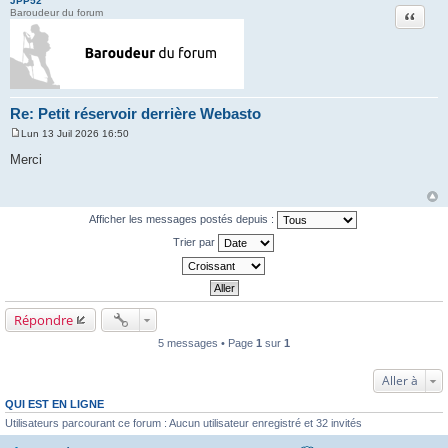
JPP52
Citation
Baroudeur du forum
Re: Petit réservoir derrière Webasto
Lun 13 Juil 2026 16:50
M
e
Merci
s
s
a
g
e
Afficher les messages postés depuis :
Trier par
Répondre
5 messages • Page
1
sur
1
Aller à
QUI EST EN LIGNE
Utilisateurs parcourant ce forum : Aucun utilisateur enregistré et 32 invités