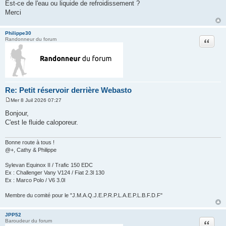
a
Est-ce de l'eau ou liquide de refroidissement ?
g
Merci
e
Philippe30
Citation
Randonneur du forum
Re: Petit réservoir derrière Webasto
Mer 8 Juil 2026 07:27
M
e
Bonjour,
s
C'est le fluide caloporeur.
s
a
g
e
Bonne route à tous !
@+, Cathy & Philippe
Sylevan Equinox II / Trafic 150 EDC
Ex : Challenger Vany V124 / Fiat 2.3l 130
Ex : Marco Polo / V6 3.0l
Membre du comité pour le "J.M.A.Q.J.E.P.R.P.L.A.E.P.L.B.F.D.F"
JPP52
Citation
Baroudeur du forum