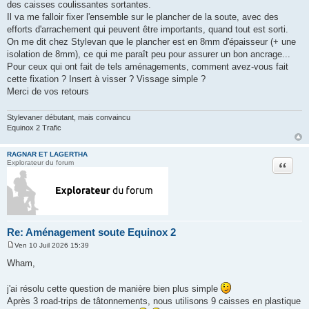
a
des caisses coulissantes sortantes.
g
Il va me falloir fixer l'ensemble sur le plancher de la soute, avec des
e
efforts d'arrachement qui peuvent être importants, quand tout est sorti.
On me dit chez Stylevan que le plancher est en 8mm d'épaisseur (+ une
isolation de 8mm), ce qui me paraît peu pour assurer un bon ancrage...
Pour ceux qui ont fait de tels aménagements, comment avez-vous fait
cette fixation ? Insert à visser ? Vissage simple ?
Merci de vos retours
Stylevaner débutant, mais convaincu
Equinox 2 Trafic
RAGNAR ET LAGERTHA
Citation
Explorateur du forum
Re: Aménagement soute Equinox 2
Ven 10 Juil 2026 15:39
M
e
Wham,
s
s
a
j'ai résolu cette question de manière bien plus simple
g
Après 3 road-trips de tâtonnements, nous utilisons 9 caisses en plastique
e