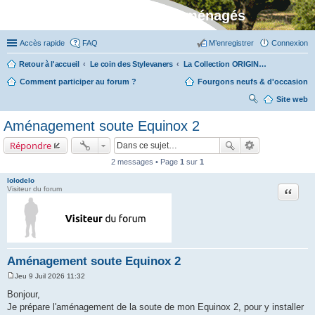
Stylevan - Vans aménagés
Accès rapide
FAQ
M’enregistrer
Connexion
Retour à l'accueil
Le coin des Stylevaners
La Collection ORIGIN (fabriquée dans notre atelier à Auxerre)
Comment participer au forum ?
Fourgons neufs & d'occasion
Site web
ec
Aménagement soute Equinox 2
her
Répondre
ch
2 messages • Page
1
sur
1
er
lolodelo
Citation
Visiteur du forum
Aménagement soute Equinox 2
Jeu 9 Juil 2026 11:32
M
e
Bonjour,
s
Je prépare l'aménagement de la soute de mon Equinox 2, pour y installer
s