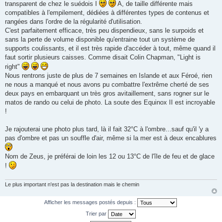
transparent de chez le suédois I
A, de taille différente mais
compatibles à l'empilement, dédiées à différentes types de contenus et
rangées dans l'ordre de la régularité d'utilisation.
C'est parfaitement efficace, très peu dispendieux, sans le surpoids et
sans la perte de volume disponible qu'entraine tout un système de
supports coulissants, et il est très rapide d'accéder à tout, même quand il
faut sortir plusieurs caisses. Comme disait Colin Chapman, "Light is
right"
Nous rentrons juste de plus de 7 semaines en Islande et aux Féroé, rien
ne nous a manqué et nous avons pu combattre l'extrême cherté de ses
deux pays en embarquant un très gros avitaillement, sans rogner sur le
matos de rando ou celui de photo. La soute des Equinox II est incroyable
!
Je rajouterai une photo plus tard, là il fait 32°C à l'ombre...sauf qu'il 'y a
pas d'ombre et pas un souffle d'air, même si la mer est à deux encablures
Nom de Zeus, je préférai de loin les 12 ou 13°C de l'île de feu et de glace
!
Le plus important n'est pas la destination mais le chemin
Afficher les messages postés depuis :
Trier par