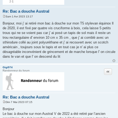
Re: Bac a douche Austral
Sam 1 Avr 2023 13:17
M
e
Bonjour, moi j' ai retiré mon bac à douche sur mon T5 stylevan équinox ll
s
de 2020, il est fixé par quatre vis cruciforme à bois, cela laisse 5 petits
s
a
trous qui ne se voient pas car j' ai posé un tapis de sol mais il reste un
g
trou rectangulaire d' environ 10 cm x 35 cm , que j' ai comblé avec un
e
sthirodure collé au joint polyuréthane et j' ai recouvert avec un scotch
américain , toujours sous le tapis et en tout cas je n' ai plus ce
désagréable inconvénient de grincement et de marche lorsque l' on circule
dans le van et que l' on descend du lit
Gigi974
Citation
Randonneur du forum
Re: Bac a douche Austral
Dim 7 Mai 2023 07:15
M
e
Bonjour
s
Le bac à douche sur mon Austral V de 2022 a été retiré par l’ancien
s
a