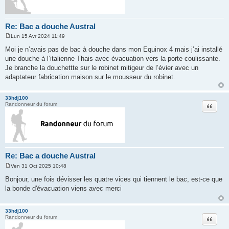
Re: Bac a douche Austral
Lun 15 Avr 2024 11:49
M
e
Moi je n’avais pas de bac à douche dans mon Equinox 4 mais j’ai installé
s
une douche à l’italienne Thais avec évacuation vers la porte coulissante.
s
a
Je branche la douchettte sur le robinet mitigeur de l’évier avec un
g
adaptateur fabrication maison sur le mousseur du robinet.
e
33hdj100
Citation
Randonneur du forum
Re: Bac a douche Austral
Ven 31 Oct 2025 10:48
M
e
Bonjour, une fois dévisser les quatre vices qui tiennent le bac, est-ce que
s
la bonde d'évacuation viens avec merci
s
a
g
e
33hdj100
Citation
Randonneur du forum