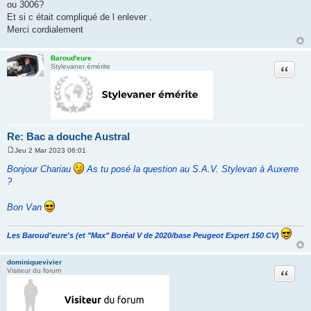
a
ou 3006?
g
Et si c était compliqué de l enlever .
e
Merci cordialement
Baroud'eure
Citation
Stylevaner émérite
Re: Bac a douche Austral
Jeu 2 Mar 2023 06:01
M
e
Bonjour Chariau
As tu posé la question au S.A.V. Stylevan à Auxerre
s
?
s
a
g
Bon Van
e
Les Baroud'eure's (et "Max" Boréal V de 2020/base Peugeot Expert 150 CV)
dominiquevivier
Citation
Visiteur du forum