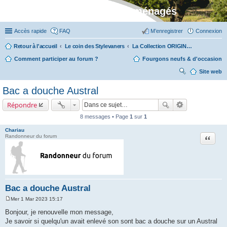
Stylevan - Vans aménagés
Accès rapide
FAQ
M’enregistrer
Connexion
Retour à l'accueil
Le coin des Stylevaners
La Collection ORIGIN (fabriquée dans notre atelier à Auxerre)
Comment participer au forum ?
Fourgons neufs & d'occasion
Site web
ec
Bac a douche Austral
her
Répondre
ch
8 messages • Page
1
sur
1
er
Chariau
Citation
Randonneur du forum
Bac a douche Austral
Mer 1 Mar 2023 15:17
M
e
Bonjour, je renouvelle mon message,
s
Je savoir si quelqu'un avait enlevé son sont bac a douche sur un Austral
s