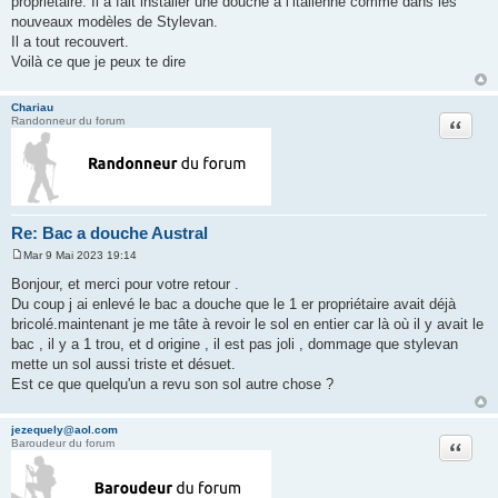
propriétaire. Il a fait installer une douche à l’italienne comme dans les
g
nouveaux modèles de Stylevan.
e
Il a tout recouvert.
Voilà ce que je peux te dire
Chariau
Citation
Randonneur du forum
Re: Bac a douche Austral
Mar 9 Mai 2023 19:14
M
e
Bonjour, et merci pour votre retour .
s
Du coup j ai enlevé le bac a douche que le 1 er propriétaire avait déjà
s
a
bricolé.maintenant je me tâte à revoir le sol en entier car là où il y avait le
g
bac , il y a 1 trou, et d origine , il est pas joli , dommage que stylevan
e
mette un sol aussi triste et désuet.
Est ce que quelqu'un a revu son sol autre chose ?
jezequely@aol.com
Citation
Baroudeur du forum