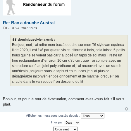
Re: Bac a douche Austral
Lun 8 Juin 2026 13:09
M
e
s
dominiquevivier a écrit :
s
Bonjour, moi j' ai retiré mon bac à douche sur mon T6 stylevan équinox
a
g
ll de 2020, il est fixé par quatre vis cruciforme à bois, cela laisse 5 petits
e
trous qui ne se voient pas car j' ai posé un tapis de sol mais il reste un
trou rectangulaire d' environ 10 cm x 35 cm , que j' ai comblé avec un
sthirodure collé au joint polyuréthane et j' ai recouvert avec un scotch
américain , toujours sous le tapis et en tout cas je n' ai plus ce
désagréable inconvénient de grincement et de marche lorsque l' on
circule dans le van et que l' on descend du lit
Bonjour, et pour le tour de évacuation, comment avez-vous fait s'il vous
plaît.
Afficher les messages postés depuis :
Trier par