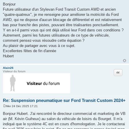
e
Bonjour
s
Future utilisateur d'un Stylevan Ford Transit Custom AWD et ancien
s
a
"quatre-quatreux", je me renseigne pour améliorer la motricité du Ford
g
AWD, qui ne dispose d'aucun blocage de différentiel et est relativement
e
bas pour franchir des pistes, pouvant être trialisantes ponctuellement.
Y en a-t-il parmi vous qui ont déjà utilisé leur Ford dans ces conditions ?
Autrement, parmi les futures utilisateurs de ce type de véhicule,
comment pensez-vous résoudre cette équation ?
Au plaisir de partager avec vous à ce sujet.
Excellentes fêtes de fin d'année
Hubert
Alain26
Citation
Visiteur du forum
Re: Suspension pneumatique sur Ford Transit Custom 2024+
Mer 24 Déc 2025 17:21
M
e
Bonjour Hubert. J'ai rencontré le directeur commercial et marketing de VB
s
air (M. Kévin Guiheux) au salon du véhicule de loisirs du Bourget. Il m'a
s
a
indiqué que le système 4C est en cours d'homologation. Je le contacterai
g