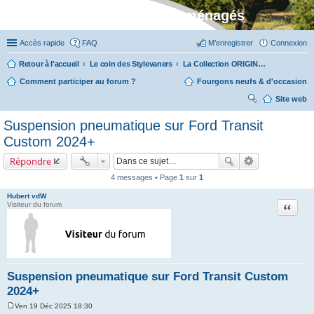
Stylevan - Vans aménagés
Accès rapide
FAQ
M’enregistrer
Connexion
Retour à l'accueil
Le coin des Stylevaners
La Collection ORIGIN (fabriquée dans notre atelier à Auxerre)
Comment participer au forum ?
Fourgons neufs & d'occasion
Site web
ec
Suspension pneumatique sur Ford Transit
her
Custom 2024+
ch
Répondre
er
4 messages • Page
1
sur
1
Hubert vdW
Citation
Visiteur du forum
Suspension pneumatique sur Ford Transit Custom
2024+
Ven 19 Déc 2025 18:30
M