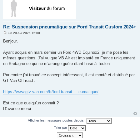
Re: Suspension pneumatique sur Ford Transit Custom 2024+
Lun 20 Avr 2026 15:00
M
e
Bonjour,
s
s
a
Ayant acquis en mars dernier un Ford 4WD Equinox2, je me pose les
g
mêmes questions. J'ai vu que VB Air est implanté en France uniquement
e
en Bretagne ce qui ne m'arrange guère étant basé à Toulon.
Par contre j'ai trouvé ce concept intéressant, il est monté et distribué par
GT Van Off road :
https://www.gtv-van.com/fr/ford-transit ... eumatique/
Est ce que quelqu'un connait ?
D'avance merci
Afficher les messages postés depuis :
Trier par