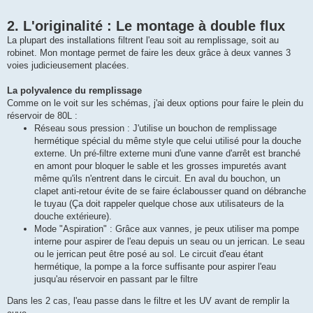
2. L'originalité : Le montage à double flux
La plupart des installations filtrent l'eau soit au remplissage, soit au
robinet. Mon montage permet de faire les deux grâce à deux vannes 3
voies judicieusement placées.
La polyvalence du remplissage
Comme on le voit sur les schémas, j'ai deux options pour faire le plein du
réservoir de 80L :
Réseau sous pression : J'utilise un bouchon de remplissage
hermétique spécial du même style que celui utilisé pour la douche
externe. Un pré-filtre externe muni d'une vanne d'arrêt est branché
en amont pour bloquer le sable et les grosses impuretés avant
même qu'ils n'entrent dans le circuit. En aval du bouchon, un
clapet anti-retour évite de se faire éclabousser quand on débranche
le tuyau (Ça doit rappeler quelque chose aux utilisateurs de la
douche extérieure).
Mode "Aspiration" : Grâce aux vannes, je peux utiliser ma pompe
interne pour aspirer de l'eau depuis un seau ou un jerrican. Le seau
ou le jerrican peut être posé au sol. Le circuit d'eau étant
hermétique, la pompe a la force suffisante pour aspirer l'eau
jusqu'au réservoir en passant par le filtre
Dans les 2 cas, l'eau passe dans le filtre et les UV avant de remplir la