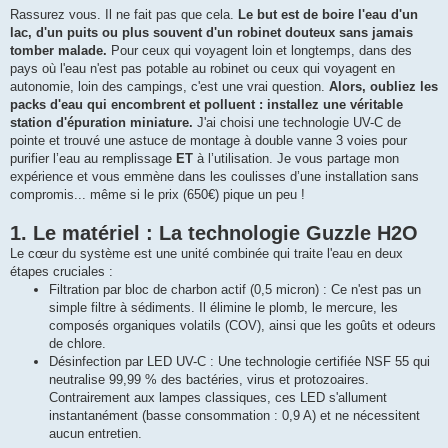
e
Rassurez vous. Il ne fait pas que cela.
Le but est de boire l'eau d'un
s
lac, d'un puits ou plus souvent d'un robinet douteux sans jamais
s
a
tomber malade.
Pour ceux qui voyagent loin et longtemps, dans des
g
pays où l'eau n'est pas potable au robinet ou ceux qui voyagent en
e
autonomie, loin des campings, c'est une vrai question.
Alors, oubliez les
packs d'eau qui encombrent et polluent : installez une véritable
station d'épuration miniature.
J'ai choisi une technologie UV-C de
pointe et trouvé une astuce de montage à double vanne 3 voies pour
purifier l’eau au remplissage
ET
à l’utilisation. Je vous partage mon
expérience et vous emmène dans les coulisses d’une installation sans
compromis... même si le prix (650€) pique un peu !
1. Le matériel : La technologie Guzzle H2O
Le cœur du système est une unité combinée qui traite l'eau en deux
étapes cruciales :
Filtration par bloc de charbon actif (0,5 micron) : Ce n'est pas un
simple filtre à sédiments. Il élimine le plomb, le mercure, les
composés organiques volatils (COV), ainsi que les goûts et odeurs
de chlore.
Désinfection par LED UV-C : Une technologie certifiée NSF 55 qui
neutralise 99,99 % des bactéries, virus et protozoaires.
Contrairement aux lampes classiques, ces LED s'allument
instantanément (basse consommation : 0,9 A) et ne nécessitent
aucun entretien.