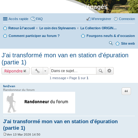
Stylevan - Vans aménagés
Accès rapide
FAQ
M’enregistrer
Connexion
Retour à l'accueil
Le coin des Stylevaners
La Collection ORIGIN (fabriquée dans notre atelier à Auxerre)
Comment participer au forum ?
Fourgons neufs & d'occasion
Site web
ec
J'ai transformé mon van en station d'épuration
her
(partie 1)
ch
Répondre
er
1 message • Page
1
sur
1
fan2van
Citation
Randonneur du forum
J'ai transformé mon van en station d'épuration
(partie 1)
Ven 13 Mar 2026 14:50
M