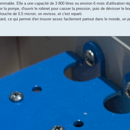
mmable. Elle a une capacité de 3 800 litres ou environ 6 mois d'utilisation rég
per la pompe, d'ouvrir le robinet pour casser la pression, puis de dévisser le bo
touche de 0,5 micron, on revisse, et c'est reparti.
rd, ce qui permet d'en trouver assez facilement partout dans le monde, un po