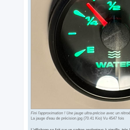
Fini l'approximation ! Une jauge ultra-précise avec un rétroé
La jauge d'eau de précision.jpg (70.41 Kio) Vu 4547 fois
L'affichage se fait sur un cadran analogique à aiguille, très