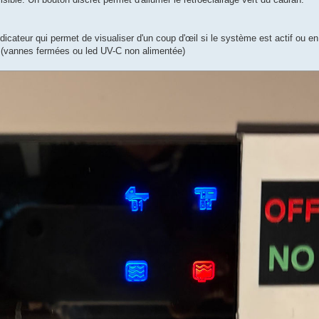
dicateur qui permet de visualiser d'un coup d'œil si le système est actif ou 
é (vannes fermées ou led UV-C non alimentée)