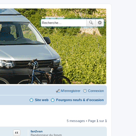
M’enregistrer
Connexion
Site web
Fourgons neufs & d'occasion
5 messages • Page
1
sur
1
Citation
fan2van
Randonneur du forum