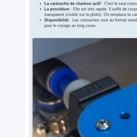
La cartouche de charbon actif
: C'est le seul conso
La procédure
: Elle est très rapide. Il suffit de cou
transparent (visible sur la photo). On remplace la car
Disponibilité
: Les cartouches sont au format standa
pour le voyage au long cours.