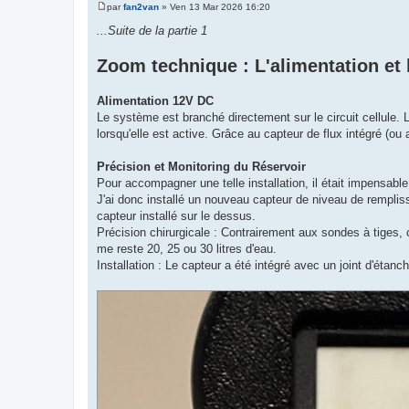
par
fan2van
»
Ven 13 Mar 2026 16:20
M
e
...Suite de la partie 1
s
s
a
Zoom technique : L'alimentation et 
g
e
Alimentation 12V DC
Le système est branché directement sur le circuit cellule.
lorsqu'elle est active. Grâce au capteur de flux intégré (o
Précision et Monitoring du Réservoir
Pour accompagner une telle installation, il était impensabl
J'ai donc installé un nouveau capteur de niveau de rempliss
capteur installé sur le dessus.
Précision chirurgicale : Contrairement aux sondes à tiges, c
me reste 20, 25 ou 30 litres d'eau.
Installation : Le capteur a été intégré avec un joint d'étan