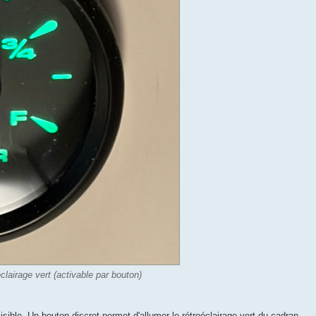
clairage vert (activable par bouton)
 lisible. Un bouton discret permet d'allumer le rétroéclairage vert du cadran.