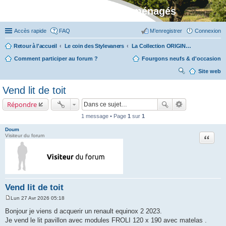
Stylevan - Vans aménagés
Accès rapide
FAQ
M’enregistrer
Connexion
Retour à l'accueil
Le coin des Stylevaners
La Collection ORIGIN (fabriquée dans notre atelier à Auxerre)
Comment participer au forum ?
Fourgons neufs & d'occasion
Site web
ec
Vend lit de toit
her
Répondre
ch
1 message • Page
1
sur
1
er
Doum
Citation
Visiteur du forum
Vend lit de toit
Lun 27 Avr 2026 05:18
M
e
Bonjour je viens d acquerir un renault equinox 2 2023.
s
Je vend le lit pavillon avec modules FROLI 120 x 190 avec matelas .
s