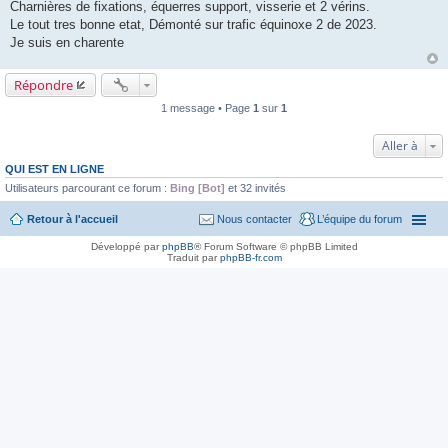
a
Charnières de fixations, équerres support, visserie et 2 vérins.
g
Le tout tres bonne etat, Démonté sur trafic équinoxe 2 de 2023.
e
Je suis en charente
Répondre
1 message • Page
1
sur
1
Aller à
QUI EST EN LIGNE
Utilisateurs parcourant ce forum :
Bing [Bot]
et 32 invités
Retour à l'accueil
Nous contacter
L’équipe du forum
Développé par
phpBB
® Forum Software © phpBB Limited
Traduit par
phpBB-fr.com