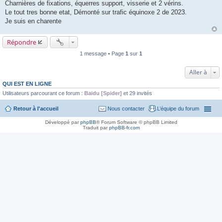
a
Charnières de fixations, équerres support, visserie et 2 vérins.
g
Le tout tres bonne etat, Démonté sur trafic équinoxe 2 de 2023.
e
Je suis en charente
Répondre
1 message • Page
1
sur
1
Aller à
QUI EST EN LIGNE
Utilisateurs parcourant ce forum :
Baidu [Spider]
et 29 invités
Retour à l'accueil
Nous contacter
L’équipe du forum
Développé par
phpBB
® Forum Software © phpBB Limited
Traduit par
phpBB-fr.com