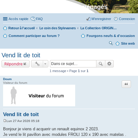
Stylevan - Vans aménagés
Accès rapide
FAQ
M’enregistrer
Connexion
Retour à l'accueil
Le coin des Stylevaners
La Collection ORIGIN (fabriquée dans notre atelier à Auxerre)
Comment participer au forum ?
Fourgons neufs & d'occasion
Site web
ec
Vend lit de toit
her
Répondre
ch
1 message • Page
1
sur
1
er
Doum
Citation
Visiteur du forum
Vend lit de toit
Lun 27 Avr 2026 05:18
M
e
Bonjour je viens d acquerir un renault equinox 2 2023.
s
Je vend le lit pavillon avec modules FROLI 120 x 190 avec matelas .
s