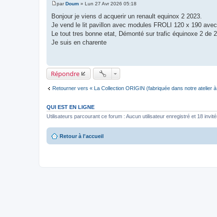
par
Doum
»
Lun 27 Avr 2026 05:18
M
e
Bonjour je viens d acquerir un renault equinox 2 2023.
s
Je vend le lit pavillon avec modules FROLI 120 x 190 avec m
s
a
Le tout tres bonne etat, Démonté sur trafic équinoxe 2 de 
g
Je suis en charente
e
Répondre
Retourner vers « La Collection ORIGIN (fabriquée dans notre atelier à
QUI EST EN LIGNE
Utilisateurs parcourant ce forum : Aucun utilisateur enregistré et 18 invit
Retour à l'accueil