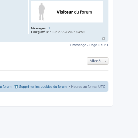
Messages :
1
Enregistré le :
Lun 27 Avr 2026 04:59
1 message • Page
1
sur
1
Aller à
du forum
Supprimer les cookies du forum
Heures au format
UTC