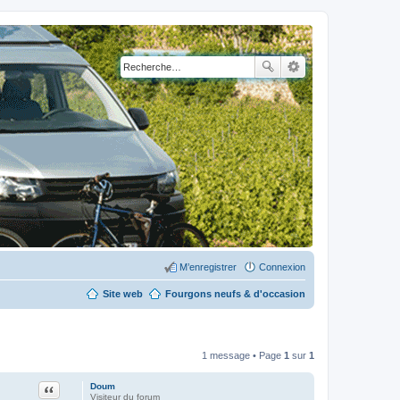
M’enregistrer
Connexion
Site web
Fourgons neufs & d'occasion
1 message • Page
1
sur
1
Citation
Doum
Visiteur du forum