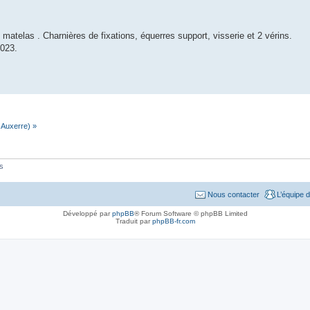
atelas . Charnières de fixations, équerres support, visserie et 2 vérins.
2023.
 Auxerre) »
és
Nous contacter
L’équipe 
Développé par
phpBB
® Forum Software © phpBB Limited
Traduit par
phpBB-fr.com