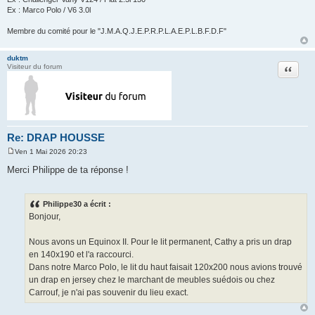
Ex : Marco Polo / V6 3.0l
Membre du comité pour le "J.M.A.Q.J.E.P.R.P.L.A.E.P.L.B.F.D.F"
duktm
Citation
Visiteur du forum
Re: DRAP HOUSSE
Ven 1 Mai 2026 20:23
M
e
Merci Philippe de ta réponse !
s
s
a
g
Philippe30 a écrit :
e
Bonjour,
Nous avons un Equinox II. Pour le lit permanent, Cathy a pris un drap
en 140x190 et l'a raccourci.
Dans notre Marco Polo, le lit du haut faisait 120x200 nous avions trouvé
un drap en jersey chez le marchant de meubles suédois ou chez
Carrouf, je n'ai pas souvenir du lieu exact.