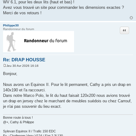
a
WV 6.1, pour les deux lits (haut et bas) !
g
Avez vous trouvé un site pour commander les dimensions exactes ?
e
Merci de vos retours !
Philippe30
Citation
Randonneur du forum
Re: DRAP HOUSSE
Jeu 30 Avr 2026 16:16
M
e
Bonjour,
s
s
a
Nous avons un Equinox II. Pour le lit permanent, Cathy a pris un drap en
g
140x190 et l'a raccourci.
e
Dans notre Marco Polo, le lit du haut faisait 120x200 nous avions trouvé
un drap en jersey chez le marchant de meubles suédois ou chez Carrouf,
je n'ai pas souvenir du lieu exact.
Bonne route à tous !
@+, Cathy & Philippe
Sylevan Equinox II / Trafic 150 EDC
Ex : Challenger Vany V124 / Fiat 2.3l 130