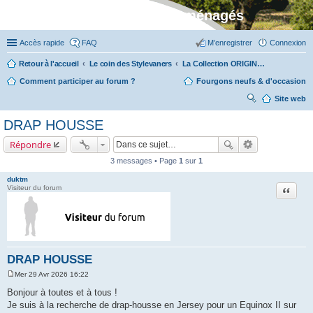
Stylevan - Vans aménagés
Accès rapide
FAQ
M’enregistrer
Connexion
Retour à l'accueil
Le coin des Stylevaners
La Collection ORIGIN (fabriquée dans notre atelier à Auxerre)
Comment participer au forum ?
Fourgons neufs & d'occasion
Site web
ec
DRAP HOUSSE
her
Répondre
ch
3 messages • Page
1
sur
1
er
duktm
Citation
Visiteur du forum
DRAP HOUSSE
Mer 29 Avr 2026 16:22
M
e
Bonjour à toutes et à tous !
s
Je suis à la recherche de drap-housse en Jersey pour un Equinox II sur
s