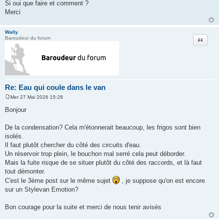
a
Si oui que faire et comment ?
g
Merci
e
Wally
Citation
Baroudeur du forum
Re: Eau qui coule dans le van
Mer 27 Mai 2026 15:28
M
e
Bonjour
s
s
a
De la condensation? Cela m'étonnerait beaucoup, les frigos sont bien
g
isolés.
e
Il faut plutôt chercher du côté des circuits d'eau.
Un réservoir trop plein, le bouchon mal serré cela peut déborder.
Mais la fuite risque de se situer plutôt du côté des raccords, et là faut
tout démonter.
C'est le 3ème post sur le même sujet
, je suppose qu'on est encore
sur un Stylevan Emotion?
Bon courage pour la suite et merci de nous tenir avisés