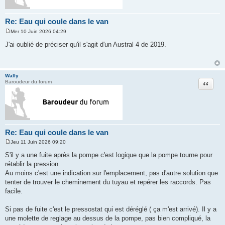
Re: Eau qui coule dans le van
Mer 10 Juin 2026 04:29
M
e
J'ai oublié de préciser qu'il s'agit d'un Austral 4 de 2019.
s
s
a
g
e
Wally
Citation
Baroudeur du forum
Re: Eau qui coule dans le van
Jeu 11 Juin 2026 09:20
M
e
S'il y a une fuite après la pompe c'est logique que la pompe tourne pour
s
rétablir la pression.
s
a
Au moins c'est une indication sur l'emplacement, pas d'autre solution que
g
tenter de trouver le cheminement du tuyau et repérer les raccords. Pas
e
facile.
Si pas de fuite c'est le pressostat qui est déréglé ( ça m'est arrivé). Il y a
une molette de reglage au dessus de la pompe, pas bien compliqué, la