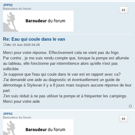
JPP52
Citation
Baroudeur du forum
Re: Eau qui coule dans le van
Mer 10 Juin 2026 04:28
M
e
Merci pour votre réponse. Effectivement cela ne vient pas du frigo.
s
Par contre , je me suis rendu compte que, lorsque la pompe est allumée
s
a
au tableau, elle fonctionne par intermittence alors qu'elle n'est pas
g
sollicitée.
e
Je suppose que l'eau qui coule dans le van est en rapport avec ca?
J'ai demandé une aide au diagnostic et éventuellement un guide de
démontage à Stylevan il y a 8 jours mais toujours aucune réponse de leur
part.
J'en suis réduit à ne pas utiliser la pompe et à fréquenter les campings.
Merci pour votre aide
JPP52
Citation
Baroudeur du forum