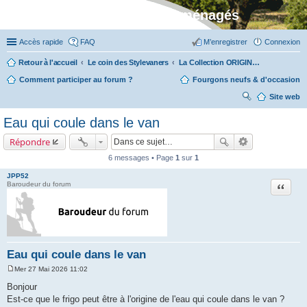
Stylevan - Vans aménagés
Accès rapide
FAQ
M’enregistrer
Connexion
Retour à l'accueil
Le coin des Stylevaners
La Collection ORIGIN (fabriquée dans notre atelier à Auxerre)
Comment participer au forum ?
Fourgons neufs & d'occasion
Site web
ec
Eau qui coule dans le van
her
Répondre
ch
6 messages • Page
1
sur
1
er
JPP52
Citation
Baroudeur du forum
Eau qui coule dans le van
Mer 27 Mai 2026 11:02
M
e
Bonjour
s
Est-ce que le frigo peut être à l'origine de l'eau qui coule dans le van ?
s