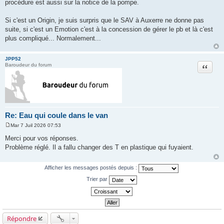
procédure est aussi sur la notice de la pompe.
Si c'est un Origin, je suis surpris que le SAV à Auxerre ne donne pas
suite, si c'est un Emotion c'est à la concession de gérer le pb et là c'est
plus compliqué... Normalement...
JPP52
Citation
Baroudeur du forum
Re: Eau qui coule dans le van
Mar 7 Juil 2026 07:53
M
e
Merci pour vos réponses.
s
Problème réglé. Il a fallu changer des T en plastique qui fuyaient.
s
a
g
e
Afficher les messages postés depuis :
Trier par
Répondre