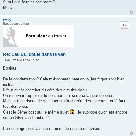
a
Si oui que faire et comment ?
g
Merci
e
Wally
Citation
Baroudeur du forum
Re: Eau qui coule dans le van
Mer 27 Mai 2026 15:28
M
e
Bonjour
s
s
a
De la condensation? Cela m'étonnerait beaucoup, les frigos sont bien
g
isolés.
e
Il faut plutôt chercher du côté des circuits d'eau.
Un réservoir trop plein, le bouchon mal serré cela peut déborder.
Mais la fuite risque de se situer plutôt du côté des raccords, et là faut
tout démonter.
C'est le 3ème post sur le même sujet
, je suppose qu'on est encore
sur un Stylevan Emotion?
Bon courage pour la suite et merci de nous tenir avisés