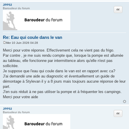
JPP52
Citation
Baroudeur du forum
Re: Eau qui coule dans le van
Mer 10 Juin 2026 04:28
M
e
Merci pour votre réponse. Effectivement cela ne vient pas du frigo.
s
Par contre , je me suis rendu compte que, lorsque la pompe est allumée
s
a
au tableau, elle fonctionne par intermittence alors qu'elle n'est pas
g
sollicitée.
e
Je suppose que l'eau qui coule dans le van est en rapport avec ca?
J'ai demandé une aide au diagnostic et éventuellement un guide de
démontage à Stylevan il y a 8 jours mais toujours aucune réponse de leur
part.
J'en suis réduit à ne pas utiliser la pompe et à fréquenter les campings.
Merci pour votre aide
JPP52
Citation
Baroudeur du forum