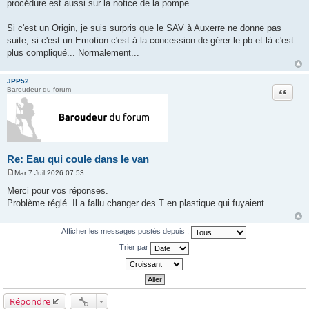
procédure est aussi sur la notice de la pompe.
Si c'est un Origin, je suis surpris que le SAV à Auxerre ne donne pas
suite, si c'est un Emotion c'est à la concession de gérer le pb et là c'est
plus compliqué... Normalement...
JPP52
Citation
Baroudeur du forum
Re: Eau qui coule dans le van
Mar 7 Juil 2026 07:53
M
e
Merci pour vos réponses.
s
Problème réglé. Il a fallu changer des T en plastique qui fuyaient.
s
a
g
e
Afficher les messages postés depuis :
Trier par
Répondre