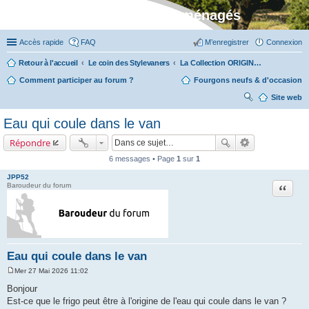
Stylevan - Vans aménagés
Accès rapide
FAQ
M’enregistrer
Connexion
Retour à l'accueil
Le coin des Stylevaners
La Collection ORIGIN (fabriquée dans notre atelier à Auxerre)
Comment participer au forum ?
Fourgons neufs & d'occasion
Site web
ec
Eau qui coule dans le van
her
Répondre
ch
6 messages • Page
1
sur
1
er
JPP52
Citation
Baroudeur du forum
Eau qui coule dans le van
Mer 27 Mai 2026 11:02
M
e
Bonjour
s
Est-ce que le frigo peut être à l'origine de l'eau qui coule dans le van ?
s