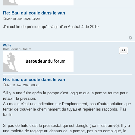
Re: Eau qui coule dans le van
Mer 10 Juin 2026 04:29
M
e
J'ai oublié de préciser qu'il s'agit d'un Austral 4 de 2019.
s
s
a
g
e
Wally
Citation
Baroudeur du forum
Re: Eau qui coule dans le van
Jeu 11 Juin 2026 09:20
M
e
S'il y a une fuite après la pompe c'est logique que la pompe tourne pour
s
rétablir la pression.
s
a
Au moins c'est une indication sur l'emplacement, pas d'autre solution que
g
tenter de trouver le cheminement du tuyau et repérer les raccords. Pas
e
facile.
Si pas de fuite c'est le pressostat qui est déréglé ( ça m'est arrivé). Il y a
une molette de reglage au dessus de la pompe, pas bien compliqué, la