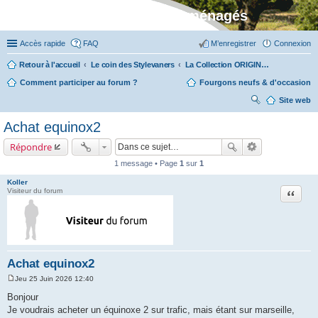
Stylevan - Vans aménagés
Accès rapide
FAQ
M’enregistrer
Connexion
Retour à l'accueil
Le coin des Stylevaners
La Collection ORIGIN (fabriquée dans notre atelier à Auxerre)
Comment participer au forum ?
Fourgons neufs & d'occasion
Site web
ec
Achat equinox2
her
Répondre
ch
1 message • Page
1
sur
1
er
Koller
Citation
Visiteur du forum
Achat equinox2
Jeu 25 Juin 2026 12:40
M
e
Bonjour
s
Je voudrais acheter un équinoxe 2 sur trafic, mais étant sur marseille,
s