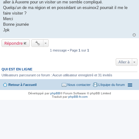
a
aller à Auxerre pour un visiter un me semble compliqué.
g
Quelqu’un de ma région et en possédant un esuinox2 pourrait il me le
e
faire visiter ?
Merci
Bonne journée
Jpk
Répondre
1 message • Page
1
sur
1
Aller à
QUI EST EN LIGNE
Utilisateurs parcourant ce forum : Aucun utilisateur enregistré et 31 invités
Retour à l'accueil
Nous contacter
L’équipe du forum
Développé par
phpBB
® Forum Software © phpBB Limited
Traduit par
phpBB-fr.com