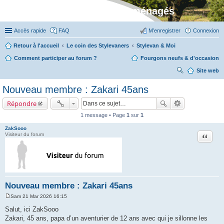
Stylevan - Vans aménagés
Accès rapide
FAQ
M’enregistrer
Connexion
Retour à l'accueil
Le coin des Stylevaners
Stylevan & Moi
Comment participer au forum ?
Fourgons neufs & d'occasion
Site web
ec
Nouveau membre : Zakari 45ans
her
Répondre
ch
1 message • Page
1
sur
1
er
ZakSooo
Citation
Visiteur du forum
Nouveau membre : Zakari 45ans
Sam 21 Mar 2026 16:15
M
e
Salut, ici ZakSooo
s
Zakari, 45 ans, papa d’un aventurier de 12 ans avec qui je sillonne les
s