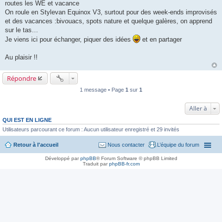
a
routes les WE et vacance
g
On roule en Stylevan Equinox V3, surtout pour des week-ends improvisés
e
et des vacances :bivouacs, spots nature et quelque galères, on apprend
sur le tas…
Je viens ici pour échanger, piquer des idées
et en partager
Au plaisir !!
Répondre
1 message • Page
1
sur
1
Aller à
QUI EST EN LIGNE
Utilisateurs parcourant ce forum : Aucun utilisateur enregistré et 29 invités
Retour à l'accueil
Nous contacter
L’équipe du forum
Développé par
phpBB
® Forum Software © phpBB Limited
Traduit par
phpBB-fr.com