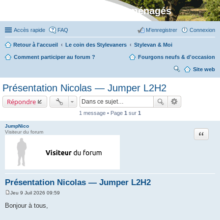
Stylevan - Vans aménagés
Accès rapide
FAQ
M’enregistrer
Connexion
Retour à l'accueil
Le coin des Stylevaners
Stylevan & Moi
Comment participer au forum ?
Fourgons neufs & d'occasion
Site web
ec
Présentation Nicolas — Jumper L2H2
her
Répondre
ch
1 message • Page
1
sur
1
er
JumpNico
Citation
Visiteur du forum
Présentation Nicolas — Jumper L2H2
Jeu 9 Juil 2026 09:59
M
e
Bonjour à tous,
s
s