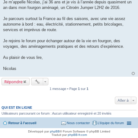
a
Je m’appelle Nicolas, j’ai 36 ans et je vis à l’année depuis quasiment un
g
an dans mon fourgon aménagé, un Citroën Jumper L2H2 de 2016.
e
Je parcours surtout la France au fil des saisons, avec une vie assez
autonome à bord : eau, électricité, stationnement, petits bricolages,
services et imprévus de route.
Je rejoins le forum pour échanger autour de la vie en fourgon, des
voyages, des aménagements pratiques et des retours d’expérience.
Au plaisir de vous lire,
Nicolas
Répondre
1 message • Page
1
sur
1
Aller à
QUI EST EN LIGNE
Utilisateurs parcourant ce forum : Aucun utilisateur enregistré et 20 invités
Retour à l'accueil
Nous contacter
L’équipe du forum
Développé par
phpBB
® Forum Software © phpBB Limited
Traduit par
phpBB-fr.com