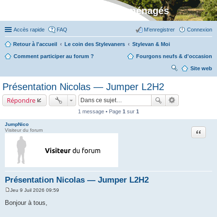
Stylevan - Vans aménagés
Accès rapide
FAQ
M’enregistrer
Connexion
Retour à l'accueil
Le coin des Stylevaners
Stylevan & Moi
Comment participer au forum ?
Fourgons neufs & d'occasion
Site web
ec
Présentation Nicolas — Jumper L2H2
her
Répondre
ch
1 message • Page
1
sur
1
er
JumpNico
Citation
Visiteur du forum
Présentation Nicolas — Jumper L2H2
Jeu 9 Juil 2026 09:59
M
e
Bonjour à tous,
s
s