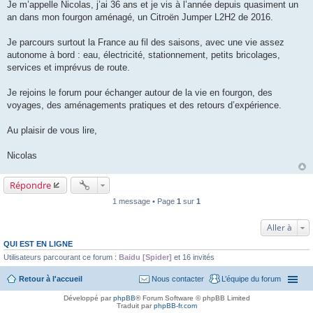
a
Je m’appelle Nicolas, j’ai 36 ans et je vis à l’année depuis quasiment un
g
an dans mon fourgon aménagé, un Citroën Jumper L2H2 de 2016.
e
Je parcours surtout la France au fil des saisons, avec une vie assez
autonome à bord : eau, électricité, stationnement, petits bricolages,
services et imprévus de route.
Je rejoins le forum pour échanger autour de la vie en fourgon, des
voyages, des aménagements pratiques et des retours d’expérience.
Au plaisir de vous lire,
Nicolas
Répondre
1 message • Page
1
sur
1
Aller à
QUI EST EN LIGNE
Utilisateurs parcourant ce forum :
Baidu [Spider]
et 16 invités
Retour à l'accueil
Nous contacter
L’équipe du forum
Développé par
phpBB
® Forum Software © phpBB Limited
Traduit par
phpBB-fr.com