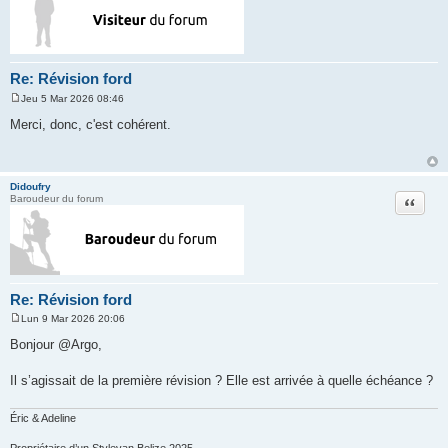
Re: Révision ford
Jeu 5 Mar 2026 08:46
M
e
Merci, donc, c'est cohérent.
s
s
a
g
e
Didoufry
Citation
Baroudeur du forum
Re: Révision ford
Lun 9 Mar 2026 20:06
M
e
Bonjour @Argo,
s
s
a
Il s’agissait de la première révision ? Elle est arrivée à quelle échéance ?
g
e
Éric & Adeline
Propriétaire d’un Stylevan Belize 2025