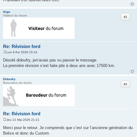
Argo
Citation
Visiteur du forum
Re: Révision ford
Lun 6 Avr 2026 15:14
M
e
Désolé didoufry, jen’avais pas vu passer le message.
s
La première révision s’est faite pile à deux ans avec 17500 km.
s
a
g
e
Didoufry
Citation
Baroudeur du forum
Re: Révision ford
Jeu 21 Mai 2026 21:21
M
e
Merci pour le retour. Je comprends que c’est sur l’ancienne génération du
s
Belize et donc du Custom.
s