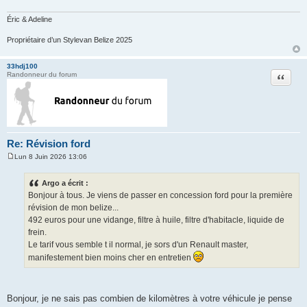
a
g
e
Éric & Adeline
Propriétaire d’un Stylevan Belize 2025
33hdj100
Citation
Randonneur du forum
Re: Révision ford
Lun 8 Juin 2026 13:06
M
e
s
Argo a écrit :
s
Bonjour à tous. Je viens de passer en concession ford pour la première
a
g
révision de mon belize...
e
492 euros pour une vidange, filtre à huile, filtre d'habitacle, liquide de
frein.
Le tarif vous semble t il normal, je sors d'un Renault master,
manifestement bien moins cher en entretien
Bonjour, je ne sais pas combien de kilomètres à votre véhicule je pense