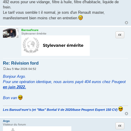
a
492 euros pour une vidange, filtre à huile, filtre d'habitacle, liquide de
g
frein.
e
Le tarif vous semble t il normal, je sors d'un Renault master,
manifestement bien moins cher en entretien
Baroud'eure
Citation
Stylevaner émérite
Re: Révision ford
Jeu 5 Mar 2026 04:52
M
e
Bonjour Argo.
s
Pour une opération identique, nous avions payé 404 euros chez Peugeot
s
a
en juin 2022.
g
e
Bon van
Les Baroud'eure's (et "Max" Boréal V de 2020/base Peugeot Expert 150 CV)
Argo
Citation
Visiteur du forum