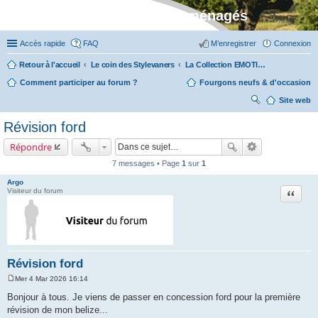
Stylevan - Vans aménagés
Accès rapide
FAQ
M’enregistrer
Connexion
Retour à l'accueil
Le coin des Stylevaners
La Collection EMOTION (fabriquée en Vendée chez Fleurette)
Comment participer au forum ?
Fourgons neufs & d'occasion
Site web
ec
Révision ford
her
Répondre
ch
7 messages • Page
1
sur
1
er
Argo
Citation
Visiteur du forum
Révision ford
Mer 4 Mar 2026 16:14
M
e
Bonjour à tous. Je viens de passer en concession ford pour la première
s
révision de mon belize...
s