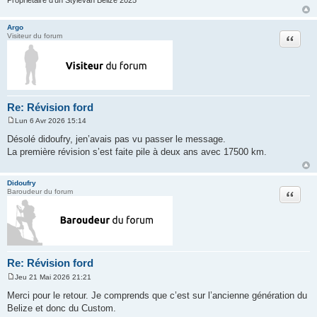
Argo
Citation
Visiteur du forum
Re: Révision ford
Lun 6 Avr 2026 15:14
M
e
Désolé didoufry, jen’avais pas vu passer le message.
s
La première révision s’est faite pile à deux ans avec 17500 km.
s
a
g
e
Didoufry
Citation
Baroudeur du forum
Re: Révision ford
Jeu 21 Mai 2026 21:21
M
e
Merci pour le retour. Je comprends que c’est sur l’ancienne génération du
s
Belize et donc du Custom.
s