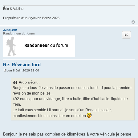
a
g
e
Éric & Adeline
Propriétaire d’un Stylevan Belize 2025
33hdj100
Citation
Randonneur du forum
Re: Révision ford
Lun 8 Juin 2026 13:06
M
e
s
Argo a écrit :
s
Bonjour à tous. Je viens de passer en concession ford pour la première
a
g
révision de mon belize...
e
492 euros pour une vidange, filtre à huile, filtre d'habitacle, liquide de
frein.
Le tarif vous semble t il normal, je sors d'un Renault master,
manifestement bien moins cher en entretien
Bonjour, je ne sais pas combien de kilomètres à votre véhicule je pense