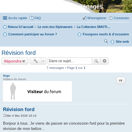
Stylevan - Vans aménagés
Accès rapide
FAQ
M’enregistrer
Connexion
Retour à l'accueil
Le coin des Stylevaners
La Collection EMOTION (fabriquée en Vendée chez Fleurette)
Comment participer au forum ?
Fourgons neufs & d'occasion
Site web
ec
Révision ford
her
Répondre
ch
7 messages • Page
1
sur
1
er
Argo
Citation
Visiteur du forum
Révision ford
Mer 4 Mar 2026 16:14
M
e
Bonjour à tous. Je viens de passer en concession ford pour la première
s
révision de mon belize...
s