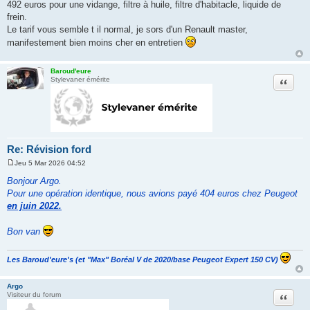
a
492 euros pour une vidange, filtre à huile, filtre d'habitacle, liquide de
g
frein.
e
Le tarif vous semble t il normal, je sors d'un Renault master,
manifestement bien moins cher en entretien
Baroud'eure
Citation
Stylevaner émérite
Re: Révision ford
Jeu 5 Mar 2026 04:52
M
e
Bonjour Argo.
s
Pour une opération identique, nous avions payé 404 euros chez Peugeot
s
a
en juin 2022.
g
e
Bon van
Les Baroud'eure's (et "Max" Boréal V de 2020/base Peugeot Expert 150 CV)
Argo
Citation
Visiteur du forum