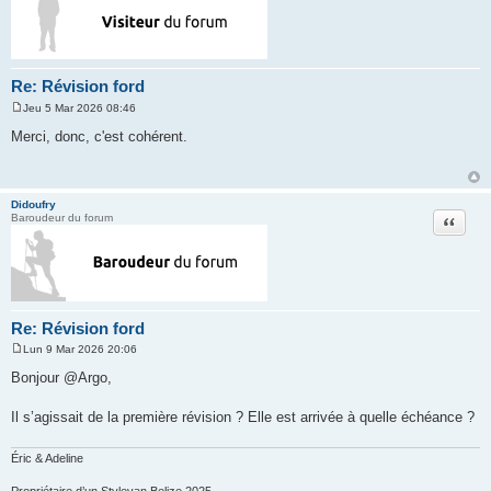
Re: Révision ford
Jeu 5 Mar 2026 08:46
M
e
Merci, donc, c'est cohérent.
s
s
a
g
e
Didoufry
Citation
Baroudeur du forum
Re: Révision ford
Lun 9 Mar 2026 20:06
M
e
Bonjour @Argo,
s
s
a
Il s’agissait de la première révision ? Elle est arrivée à quelle échéance ?
g
e
Éric & Adeline
Propriétaire d’un Stylevan Belize 2025