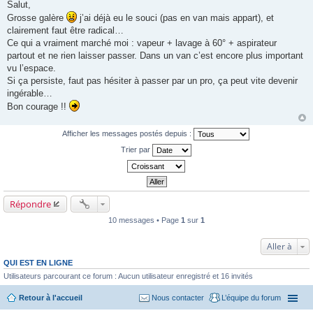
e
Salut,
s
Grosse galère
j’ai déjà eu le souci (pas en van mais appart), et
s
a
clairement faut être radical…
g
Ce qui a vraiment marché moi : vapeur + lavage à 60° + aspirateur
e
partout et ne rien laisser passer. Dans un van c’est encore plus important
vu l’espace.
Si ça persiste, faut pas hésiter à passer par un pro, ça peut vite devenir
ingérable…
Bon courage !!
Afficher les messages postés depuis :
Trier par
Répondre
10 messages • Page
1
sur
1
Aller à
QUI EST EN LIGNE
Utilisateurs parcourant ce forum : Aucun utilisateur enregistré et 16 invités
Retour à l'accueil
Nous contacter
L’équipe du forum