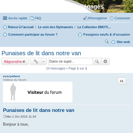
Stylevan - Vans aménagés
Accès rapide
FAQ
M’enregistrer
Connexion
Retour à l'accueil
Le coin des Stylevaners
La Collection EMOTION (fabriquée en Vendée chez Fleurette)
Comment participer au forum ?
Fourgons neufs & d'occasion
Site web
ec
Punaises de lit dans notre van
her
Répondre
ch
10 messages • Page
1
sur
1
er
everywhere
Citation
Visiteur du forum
Punaises de lit dans notre van
Mar 1 Oct 2024 11:34
M
e
Bonjour à tous,
s
s