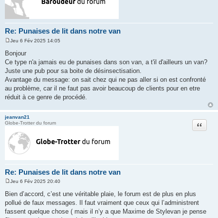
Re: Punaises de lit dans notre van
Jeu 6 Fév 2025 14:05
M
e
Bonjour
s
Ce type n'a jamais eu de punaises dans son van, a t'il d'ailleurs un van?
s
a
Juste une pub pour sa boite de désinsectisation.
g
Avantage du message: on sait chez qui ne pas aller si on est confronté
e
au problème, car il ne faut pas avoir beaucoup de clients pour en etre
réduit à ce genre de procédé.
jeanvan21
Citation
Globe-Trotter du forum
Re: Punaises de lit dans notre van
Jeu 6 Fév 2025 20:40
M
e
Bien d’accord, c’est une véritable plaie, le forum est de plus en plus
s
pollué de faux messages. Il faut vraiment que ceux qui l’administrent
s
a
fassent quelque chose ( mais il n’y a que Maxime de Stylevan je pense
g