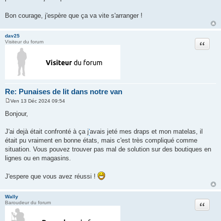
Bon courage, j'espère que ça va vite s'arranger !
dav25
Citation
Visiteur du forum
Re: Punaises de lit dans notre van
Ven 13 Déc 2024 09:54
M
e
Bonjour,
s
s
a
J'ai dejà était confronté à ça j
'
avais jeté mes draps et mon matelas, il
g
était pu vraiment en bonne états, mais c'est très compliqué comme
e
situation. Vous pouvez trouver pas mal de solution sur des boutiques en
lignes ou en magasins.
J'espere que vous avez réussi !
Wally
Citation
Baroudeur du forum