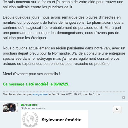
a
Je suis nouveau sur le forum et j'ai besoin de votre aide pour trouver une
g
solution radicale contre les punaises de lit.
e
Depuis quelques jours, nous avons remarqué des piqûres d'insectes en
nombre, qui provoquent de fortes démangeaisons. Le pharmacien nous a
confirmé qu'il s'agissait très probablement de punaises de lit. Mis à part
une pommade pour soulager les démangeaisons, nous n'avons pas de
solution pour les éradiquer.
Nous circulons actuellement en région parisienne dans notre van, avec un
prochain départ prévu pour la Normandie. J'ai déjà consulté une entreprise
spécialisée dans le nettoyage mais j'aimerais également connaître vos
astuces ou expériences personnelles pour résoudre ce problème.
Merci d'avance pour vos conseils !
Ce message a été modéré le 06/02/25.
Modifié en dernier par
everywhere
le Jeu 9 Jan 2025 16:23, modifié 1 fois.
Baroud'eure
Citation
Stylevaner émérite