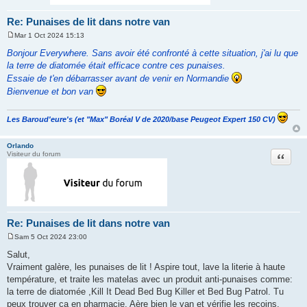
Re: Punaises de lit dans notre van
Mar 1 Oct 2024 15:13
M
e
Bonjour Everywhere. Sans avoir été confronté à cette situation, j'ai lu que
s
la terre de diatomée était efficace contre ces punaises.
s
a
Essaie de t'en débarrasser avant de venir en Normandie
g
Bienvenue et bon van
e
Les Baroud'eure's (et "Max" Boréal V de 2020/base Peugeot Expert 150 CV)
Orlando
Citation
Visiteur du forum
Re: Punaises de lit dans notre van
Sam 5 Oct 2024 23:00
M
e
Salut,
s
Vraiment galère, les punaises de lit ! Aspire tout, lave la literie à haute
s
a
température, et traite les matelas avec un produit anti-punaises comme:
g
la terre de diatomée ,Kill It Dead Bed Bug Killer et Bed Bug Patrol. Tu
e
peux trouver ça en pharmacie. Aère bien le van et vérifie les recoins.