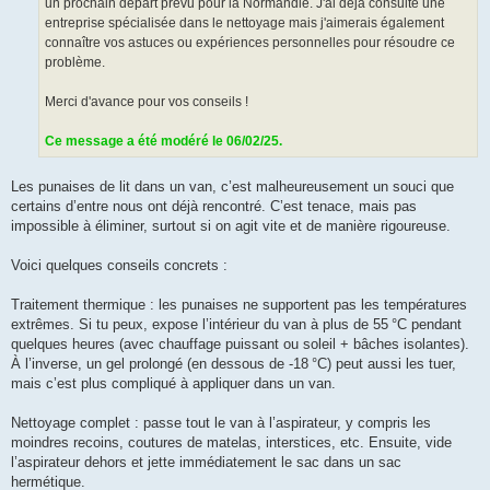
un prochain départ prévu pour la Normandie. J'ai déjà consulté une
entreprise spécialisée dans le nettoyage mais j'aimerais également
connaître vos astuces ou expériences personnelles pour résoudre ce
problème.
Merci d'avance pour vos conseils !
Ce message a été modéré le 06/02/25.
Les punaises de lit dans un van, c’est malheureusement un souci que
certains d’entre nous ont déjà rencontré. C’est tenace, mais pas
impossible à éliminer, surtout si on agit vite et de manière rigoureuse.
Voici quelques conseils concrets :
Traitement thermique : les punaises ne supportent pas les températures
extrêmes. Si tu peux, expose l’intérieur du van à plus de 55 °C pendant
quelques heures (avec chauffage puissant ou soleil + bâches isolantes).
À l’inverse, un gel prolongé (en dessous de -18 °C) peut aussi les tuer,
mais c’est plus compliqué à appliquer dans un van.
Nettoyage complet : passe tout le van à l’aspirateur, y compris les
moindres recoins, coutures de matelas, interstices, etc. Ensuite, vide
l’aspirateur dehors et jette immédiatement le sac dans un sac
hermétique.