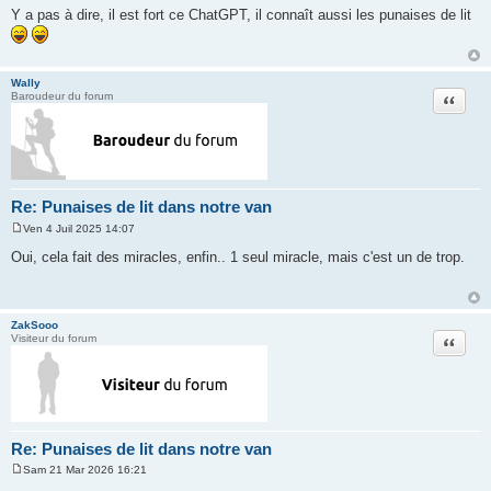
e
Y a pas à dire, il est fort ce ChatGPT, il connaît aussi les punaises de lit
s
s
a
g
e
Wally
Citation
Baroudeur du forum
Re: Punaises de lit dans notre van
Ven 4 Juil 2025 14:07
M
e
Oui, cela fait des miracles, enfin.. 1 seul miracle, mais c'est un de trop.
s
s
a
g
e
ZakSooo
Citation
Visiteur du forum
Re: Punaises de lit dans notre van
Sam 21 Mar 2026 16:21
M