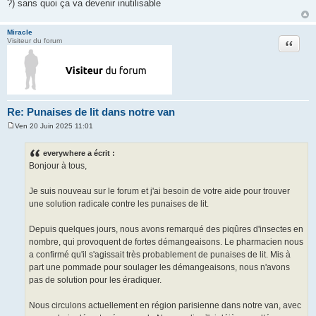
?) sans quoi ça va devenir inutilisable
e
Miracle
Citation
Visiteur du forum
Re: Punaises de lit dans notre van
Ven 20 Juin 2025 11:01
M
e
s
everywhere a écrit :
s
Bonjour à tous,
a
g
e
Je suis nouveau sur le forum et j'ai besoin de votre aide pour trouver
une solution radicale contre les punaises de lit.
Depuis quelques jours, nous avons remarqué des piqûres d'insectes en
nombre, qui provoquent de fortes démangeaisons. Le pharmacien nous
a confirmé qu'il s'agissait très probablement de punaises de lit. Mis à
part une pommade pour soulager les démangeaisons, nous n'avons
pas de solution pour les éradiquer.
Nous circulons actuellement en région parisienne dans notre van, avec