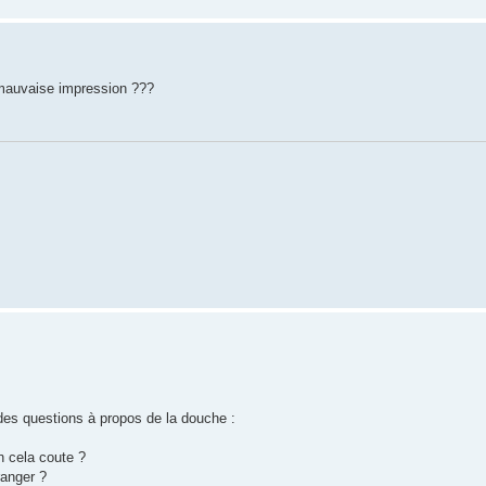
e mauvaise impression ???
es questions à propos de la douche :
n cela coute ?
ranger ?