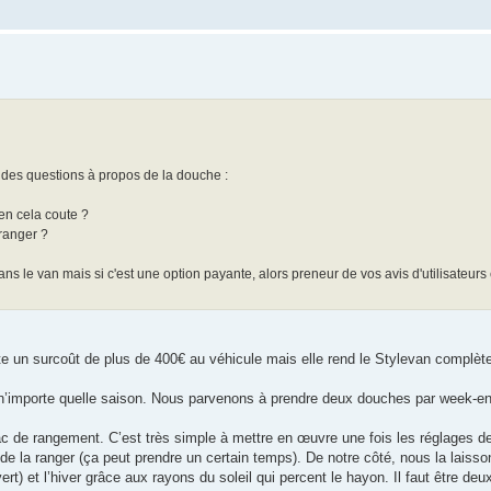
des questions à propos de la douche :
en cela coute ?
 ranger ?
s le van mais si c'est une option payante, alors preneur de vos avis d'utilisateurs
ute un surcoût de plus de 400€ au véhicule mais elle rend le Stylevan complè
à n’importe quelle saison. Nous parvenons à prendre deux douches par week-e
 sac de rangement. C’est très simple à mettre en œuvre une fois les réglages d
nt de la ranger (ça peut prendre un certain temps). De notre côté, nous la laiss
vert) et l’hiver grâce aux rayons du soleil qui percent le hayon. Il faut être deu