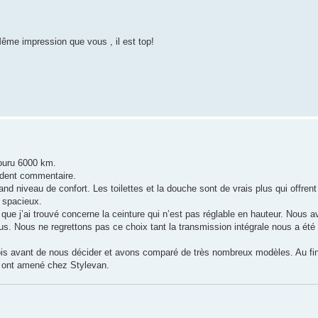
ême impression que vous , il est top!
ouru 6000 km.
dent commentaire.
nd niveau de confort. Les toilettes et la douche sont de vrais plus qui offrent
 spacieux.
t que j’ai trouvé concerne la ceinture qui n’est pas réglable en hauteur. Nous a
us. Nous ne regrettons pas ce choix tant la transmission intégrale nous a été u
mois avant de nous décider et avons comparé de très nombreux modèles. Au fi
us ont amené chez Stylevan.