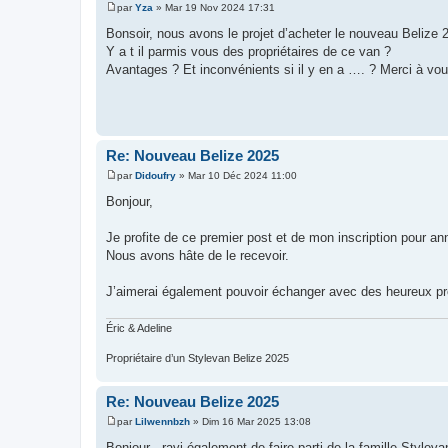
par
Yza
»
Mar 19 Nov 2024 17:31
M
e
Bonsoir, nous avons le projet d’acheter le nouveau Belize 
s
Y a t il parmis vous des propriétaires de ce van ?
s
a
Avantages ? Et inconvénients si il y en a …. ? Merci à vo
g
e
Re: Nouveau Belize 2025
par
Didoufry
»
Mar 10 Déc 2024 11:00
M
e
Bonjour,
s
s
a
Je profite de ce premier post et de mon inscription pour
g
Nous avons hâte de le recevoir.
e
J’aimerai également pouvoir échanger avec des heureux prop
Éric & Adeline
Propriétaire d’un Stylevan Belize 2025
Re: Nouveau Belize 2025
par
Lilwennbzh
»
Dim 16 Mar 2025 13:08
M
e
Bonjour , ravi également de faire parti de la famille Styleva