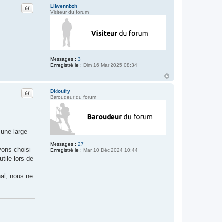
Citation
Lilwennbzh
Visiteur du forum
Messages :
3
Enregistré le :
Dim 16 Mar 2025 08:34
Citation
Didoufry
Baroudeur du forum
 une large
Messages :
27
vons choisi
Enregistré le :
Mar 10 Déc 2024 10:44
tile lors de
nal, nous ne