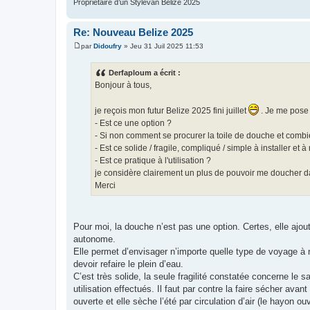
Propriétaire d’un Stylevan Belize 2025
Re: Nouveau Belize 2025
par
Didoufry
»
Jeu 31 Juil 2025 11:53
M
e
s
Derfaploum a écrit :
s
Bonjour à tous,
a
g
e
je reçois mon futur Belize 2025 fini juillet
. Je me pose 
- Est ce une option ?
- Si non comment se procurer la toile de douche et combi
- Est ce solide / fragile, compliqué / simple à installer et à
- Est ce pratique à l'utilisation ?
je considère clairement un plus de pouvoir me doucher dan
Merci
Pour moi, la douche n’est pas une option. Certes, elle ajo
autonome.
Elle permet d’envisager n’importe quelle type de voyage 
devoir refaire le plein d’eau.
C’est très solide, la seule fragilité constatée concerne le
utilisation effectués. Il faut par contre la faire sécher ava
ouverte et elle sèche l’été par circulation d’air (le hayon ou