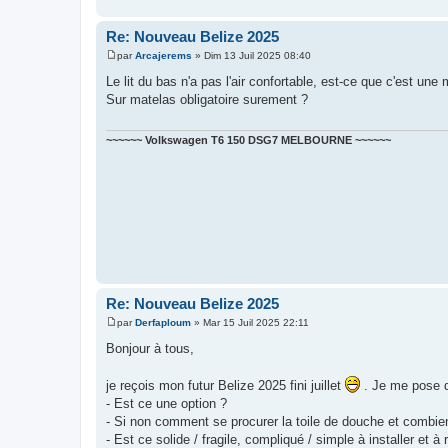
Re: Nouveau Belize 2025
par
Arcajerems
»
Dim 13 Juil 2025 08:40
M
e
Le lit du bas n'a pas l'air confortable, est-ce que c'est un
s
Sur matelas obligatoire surement ?
s
a
g
e
~~~~~~ Volkswagen T6 150 DSG7 MELBOURNE ~~~~~~
Re: Nouveau Belize 2025
par
Derfaploum
»
Mar 15 Juil 2025 22:11
M
e
Bonjour à tous,
s
s
a
je reçois mon futur Belize 2025 fini juillet
. Je me pose d
g
- Est ce une option ?
e
- Si non comment se procurer la toile de douche et combie
- Est ce solide / fragile, compliqué / simple à installer et à 