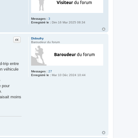
Messages :
3
Enregistré le :
Dim 16 Mar 2025 08:34
Citation
Didoufry
Baroudeur du forum
-trip entre
un véhicule
Messages :
27
Enregistré le :
Mar 10 Déc 2024 10:44
e
é pour
e.
aisait moins