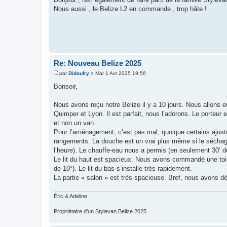
s
Nous aussi , le Belize L2 en commande , trop hâte !
s
a
g
e
Re: Nouveau Belize 2025
par
Didoufry
»
Mar 1 Avr 2025 19:56
M
e
Bonsoir,
s
s
a
Nous avons reçu notre Belize il y a 10 jours. Nous allons eu
g
Quimper et Lyon. Il est parfait, nous l’adorons. Le porteur
e
et non un van.
Pour l’aménagement, c’est pas mal, quoique certains ajuste
rangements. La douche est un vrai plus même si le séchage 
l’heure). Le chauffe-eau nous a permis (en seulement 30’ d
Le lit du haut est spacieux. Nous avons commandé une toile 
de 10°). Le lit du bas s’installe très rapidement.
La partie « salon » est très spacieuse. Bref, nous avons dé
Éric & Adeline
Propriétaire d’un Stylevan Belize 2025