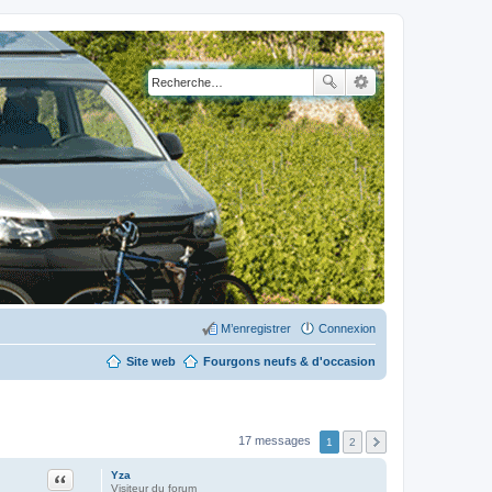
M’enregistrer
Connexion
Site web
Fourgons neufs & d'occasion
17 messages
1
2
Citation
Yza
Visiteur du forum