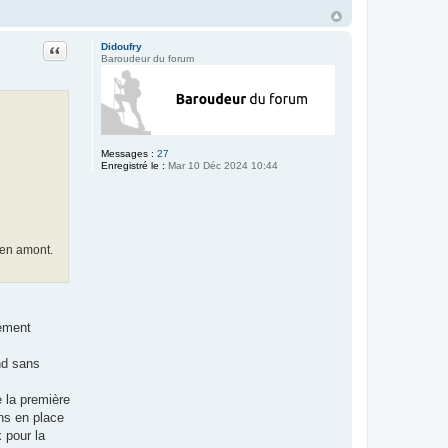
Citation
Didoufry
Baroudeur du forum
Messages :
27
Enregistré le :
Mar 10 Déc 2024 10:44
 en amont.
tement
nd sans
e la première
ons en place
x pour la