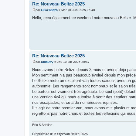
Re: Nouveau Belize 2025
par
Lilwennbzh
»
Mar 10 Juin 2025 06:48
M
e
Hello, reçu également ce weekend notre nouveau Belize. M
s
s
a
g
e
Re: Nouveau Belize 2025
par
Didoufry
»
Jeu 10 Juil 2025 20:47
M
e
Nous avons notre Belize depuis 3 mois et avons déjà parc
s
Mon sentiment n’a pas beaucoup évolué depuis mon précé
s
a
Le Belize reste un excellent van toutes saisons avec un gra
g
autonomie. Les rangements sont nombreux et le salon très
e
Le porteur est vraiment très agréable. Le seul (petit) défau
une version 4x4 qui nous autorise à sortir des sentiers batt
nos escapades, et ce à de nombreuses reprises.
Il s’agit de notre premier van, nous avons mis plusieurs 
regrettons pas notre choix et toutes les réflexions qui no
Éric & Adeline
Propriétaire d’un Stylevan Belize 2025