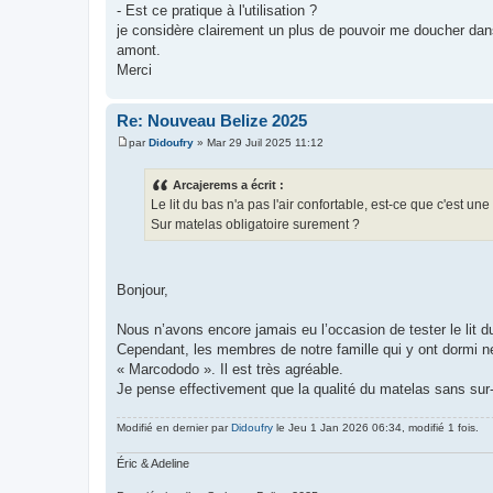
- Est ce pratique à l'utilisation ?
je considère clairement un plus de pouvoir me doucher dans 
amont.
Merci
Re: Nouveau Belize 2025
par
Didoufry
»
Mar 29 Juil 2025 11:12
M
e
s
Arcajerems a écrit :
s
Le lit du bas n'a pas l'air confortable, est-ce que c'est 
a
g
Sur matelas obligatoire surement ?
e
Bonjour,
Nous n’avons encore jamais eu l’occasion de tester le lit d
Cependant, les membres de notre famille qui y ont dormi n
« Marcododo ». Il est très agréable.
Je pense effectivement que la qualité du matelas sans sur-
Modifié en dernier par
Didoufry
le Jeu 1 Jan 2026 06:34, modifié 1 fois.
Éric & Adeline