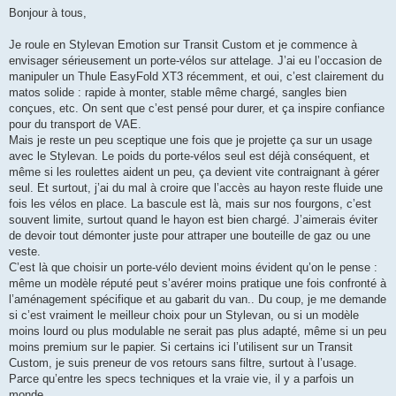
e
Bonjour à tous,
s
s
a
Je roule en Stylevan Emotion sur Transit Custom et je commence à
g
envisager sérieusement un porte-vélos sur attelage. J’ai eu l’occasion de
e
manipuler un Thule EasyFold XT3 récemment, et oui, c’est clairement du
matos solide : rapide à monter, stable même chargé, sangles bien
conçues, etc. On sent que c’est pensé pour durer, et ça inspire confiance
pour du transport de VAE.
Mais je reste un peu sceptique une fois que je projette ça sur un usage
avec le Stylevan. Le poids du porte-vélos seul est déjà conséquent, et
même si les roulettes aident un peu, ça devient vite contraignant à gérer
seul. Et surtout, j’ai du mal à croire que l’accès au hayon reste fluide une
fois les vélos en place. La bascule est là, mais sur nos fourgons, c’est
souvent limite, surtout quand le hayon est bien chargé. J’aimerais éviter
de devoir tout démonter juste pour attraper une bouteille de gaz ou une
veste.
C’est là que choisir un porte-vélo devient moins évident qu’on le pense :
même un modèle réputé peut s’avérer moins pratique une fois confronté à
l’aménagement spécifique et au gabarit du van.. Du coup, je me demande
si c’est vraiment le meilleur choix pour un Stylevan, ou si un modèle
moins lourd ou plus modulable ne serait pas plus adapté, même si un peu
moins premium sur le papier. Si certains ici l’utilisent sur un Transit
Custom, je suis preneur de vos retours sans filtre, surtout à l’usage.
Parce qu’entre les specs techniques et la vraie vie, il y a parfois un
monde.