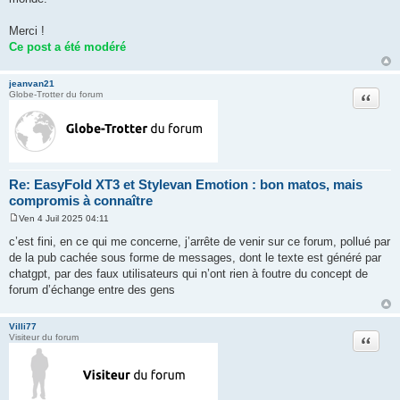
Merci !
Ce post a été modéré
jeanvan21
Citation
Globe-Trotter du forum
Re: EasyFold XT3 et Stylevan Emotion : bon matos, mais
compromis à connaître
Ven 4 Juil 2025 04:11
M
e
c’est fini, en ce qui me concerne, j’arrête de venir sur ce forum, pollué par
s
de la pub cachée sous forme de messages, dont le texte est généré par
s
a
chatgpt, par des faux utilisateurs qui n’ont rien à foutre du concept de
g
forum d’échange entre des gens
e
Villi77
Citation
Visiteur du forum