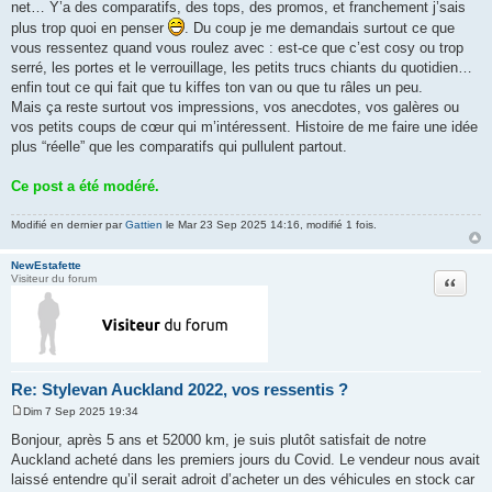
a
net… Y’a des comparatifs, des tops, des promos, et franchement j’sais
g
plus trop quoi en penser
. Du coup je me demandais surtout ce que
e
vous ressentez quand vous roulez avec : est-ce que c’est cosy ou trop
serré, les portes et le verrouillage, les petits trucs chiants du quotidien…
enfin tout ce qui fait que tu kiffes ton van ou que tu râles un peu.
Mais ça reste surtout vos impressions, vos anecdotes, vos galères ou
vos petits coups de cœur qui m’intéressent. Histoire de me faire une idée
plus “réelle” que les comparatifs qui pullulent partout.
Ce post a été modéré.
Modifié en dernier par
Gattien
le Mar 23 Sep 2025 14:16, modifié 1 fois.
NewEstafette
Citation
Visiteur du forum
Re: Stylevan Auckland 2022, vos ressentis ?
Dim 7 Sep 2025 19:34
M
e
Bonjour, après 5 ans et 52000 km, je suis plutôt satisfait de notre
s
Auckland acheté dans les premiers jours du Covid. Le vendeur nous avait
s
a
laissé entendre qu’il serait adroit d’acheter un des véhicules en stock car
g