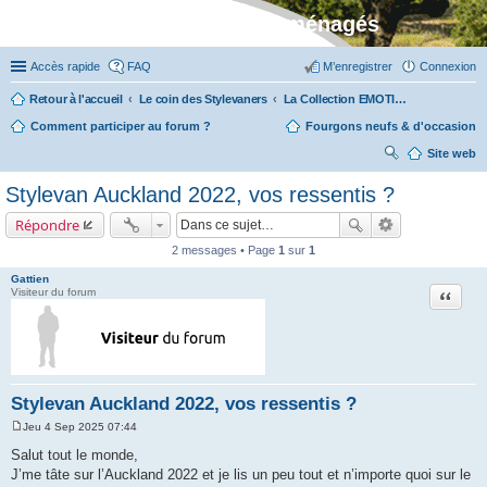
Stylevan - Vans aménagés
Accès rapide
FAQ
M’enregistrer
Connexion
Retour à l'accueil
Le coin des Stylevaners
La Collection EMOTION (fabriquée en Vendée chez Fleurette)
Comment participer au forum ?
Fourgons neufs & d'occasion
Site web
ec
Stylevan Auckland 2022, vos ressentis ?
her
Répondre
ch
2 messages • Page
1
sur
1
er
Gattien
Citation
Visiteur du forum
Stylevan Auckland 2022, vos ressentis ?
Jeu 4 Sep 2025 07:44
M
e
Salut tout le monde,
s
J’me tâte sur l’Auckland 2022 et je lis un peu tout et n’importe quoi sur le
s