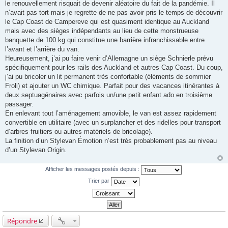
le renouvellement risquait de devenir aléatoire du fait de la pandémie. Il
e
n’avait pas tort mais je regrette de ne pas avoir pris le temps de découvrir
le Cap Coast de Campereve qui est quasiment identique au Auckland
mais avec des sièges indépendants au lieu de cette monstrueuse
banquette de 100 kg qui constitue une barrière infranchissable entre
l’avant et l’arrière du van.
Heureusement, j’ai pu faire venir d’Allemagne un siège Schnierle prévu
spécifiquement pour les rails des Auckland et autres Cap Coast. Du coup,
j’ai pu bricoler un lit permanent très confortable (éléments de sommier
Froli) et ajouter un WC chimique. Parfait pour des vacances itinérantes à
deux septuagénaires avec parfois un/une petit enfant ado en troisième
passager.
En enlevant tout l’aménagement amovible, le van est assez rapidement
convertible en utilitaire (avec un surplancher et des ridelles pour transport
d’arbres fruitiers ou autres matériels de bricolage).
La finition d’un Stylevan Émotion n’est très probablement pas au niveau
d’un Stylevan Origin.
Afficher les messages postés depuis :
Trier par
Répondre