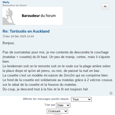
Wally
Citation
Baroudeur du forum
Re: Torticolis en Auckland
Ven 19 Déc 2025 12:43
M
e
Bonjour,
s
s
a
Pas de surmatelas pour moi, je me contente de descendre le couchage
g
(matelas + couette) du lit haut. Un peu de manip, certes, mais il s'ajuste
e
bien.
Le lendemain soit on le remonte soit on le roule sur la plage arrière selon
la place dispo et qu'on ait prevu, ou non, de passer la nuit en bas.
La couette c'est un modèle mi-saison de 2mx2m qui se comprime bien.
Le fond de la couette est solidarisée au matelas grâce à 2 velcros cousus
sur le rabat de la couette et la housse du matelas.
Du coup, je descend tout à la fois et le lit est toujours fait.
Afficher les messages postés depuis :
Trier par