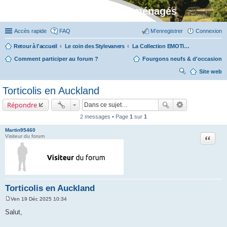
Stylevan - Vans aménagés
Accès rapide
FAQ
M’enregistrer
Connexion
Retour à l'accueil
Le coin des Stylevaners
La Collection EMOTION (fabriquée en Vendée chez Fleurette)
Comment participer au forum ?
Fourgons neufs & d'occasion
Site web
ec
Torticolis en Auckland
her
Répondre
ch
2 messages • Page
1
sur
1
er
Martin95460
Citation
Visiteur du forum
Torticolis en Auckland
Ven 19 Déc 2025 10:34
M
e
Salut,
s
s