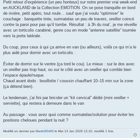
a
Petit retour d’expérience (un peu honteux) sur notre premier vrai week-end
g
en AUCKLAND de la Collection EMOTION. On se pose tranquille en bord
e
de rivière, petit apéro, tout roule… sauf que j’ai voulu “optimiser” le
couchage : banquette tirée, surmatelas un peu de travers, oreiller coincé
contre la paroi pour pas qu’il tombe. Résultat : à 3h du mat’, je me réveille
avec un torticolis carabiné, genre cou en mode “antenne satellite” tournée
vers la porte latérale.
Du coup, pour ceux à qui ça arrive en van (ou ailleurs), voilà ce qui m’a le
plus aidé pour dormir avec un torticolis
:
Éviter de dormir sur le ventre (ça tord le cou). Le mieux : sur le dos avec
un oreiller pas trop haut, ou sur le côté avec un oreiller qui comble bien
l’espace épaule/nuque.
Chaud avant dodo : bouillotte / coussin chauffant 10–15 min sur la zone
(ça détend bien).
Le lendemain, j’ai fini par bricoler un “kit cervical” dédié (mini oreiller +
serviette), qui restera à demeure dans le van
Au passage : vous avez quoi comme surmatelas/solution pour éviter les
positions cheloues pendant la nuit ?
Modifié en dernier par
Martin95460
le Mar 13 Jan 2026 12:10, modifié 1 fois.