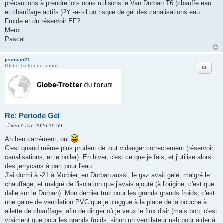
a
précautions à prendre lors nous utilisons le Van Durban T6 (chauffe eau
g
et chauffage actifs )?Y -a-t-il un risque de gel des canalisations eau
e
Froide et du réservoir EF?
Merci
Pascal
jeanvan21
Citation
Globe-Trotter du forum
Re: Periode Gel
Ven 9 Jan 2026 19:59
M
e
Ah ben carrément, oui
s
C'est quand même plus prudent de tout vidanger correctement (réservoir,
s
a
canalisations, et le boiler). En hiver, c'est ce que je fais, et j'utilise alors
g
des jerrycans à part pour l'eau.
e
J'ai dormi à -21 à Morbier, en Durban aussi, le gaz avait gelé, malgré le
chauffage, et malgré de l'isolation que j'avais ajouté (à l'origine, c'est que
dalle sur le Durban). Mon dernier truc pour les grands grands froids, c'est
une gaine de ventilation PVC que je pluggue à la place de la bouche à
ailette de chauffage, afin de diriger où je veux le flux d'air (mais bon, c'est
vraiment que pour les grands froids, sinon un ventilateur usb pour aider à