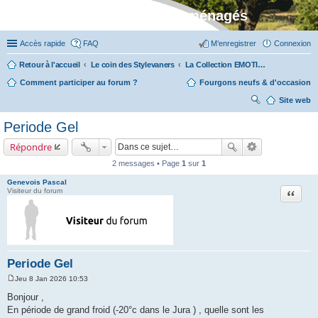
Stylevan - Vans aménagés
Accès rapide
FAQ
M’enregistrer
Connexion
Retour à l'accueil
Le coin des Stylevaners
La Collection EMOTION (fabriquée en Vendée chez Fleurette)
Comment participer au forum ?
Fourgons neufs & d'occasion
Site web
ec
Periode Gel
her
Répondre
ch
2 messages • Page
1
sur
1
er
Genevois Pascal
Citation
Visiteur du forum
Periode Gel
Jeu 8 Jan 2026 10:53
M
e
Bonjour ,
s
En période de grand froid (-20°c dans le Jura ) , quelle sont les
s