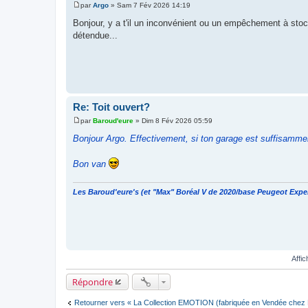
par
Argo
»
Sam 7 Fév 2026 14:19
M
e
Bonjour, y a t'il un inconvénient ou un empêchement à stocker
s
détendue...
s
a
g
e
Re: Toit ouvert?
par
Baroud'eure
»
Dim 8 Fév 2026 05:59
M
e
Bonjour Argo. Effectivement, si ton garage est suffisammen
s
s
a
Bon van
g
e
Les Baroud'eure's (et "Max" Boréal V de 2020/base Peugeot Expe
Affi
Répondre
Retourner vers « La Collection EMOTION (fabriquée en Vendée chez F