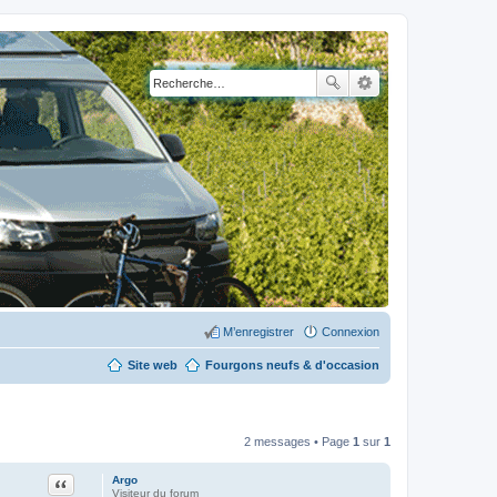
M’enregistrer
Connexion
Site web
Fourgons neufs & d'occasion
2 messages • Page
1
sur
1
Citation
Argo
Visiteur du forum