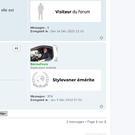
 elle est
Messages :
5
Enregistré le :
Dim 14 Déc 2025 12:10
Citation
Baroud'eure
Stylevaner émérite
Messages :
374
Enregistré le :
Jeu 5 Déc 2019 07:52
2 messages • Page
1
sur
1