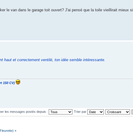
 le van dans le garage toit ouvert? J'ai pensé que la toile vieillirait mieux si
t haut et correctement ventilé, ton idée semble intéressante.
rt 150 CV)
cher les messages postés depuis :
Trier par
leurette) »