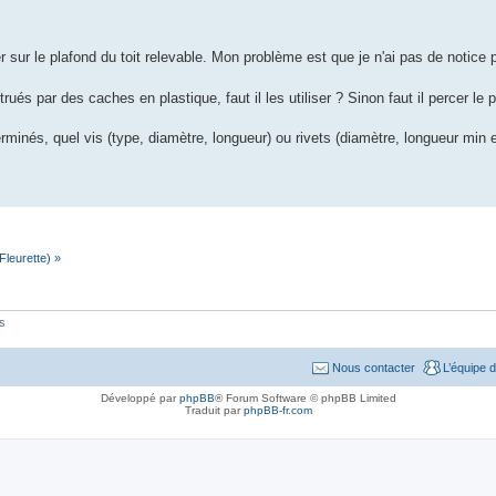
cher sur le plafond du toit relevable. Mon problème est que je n'ai pas de notice 
s par des caches en plastique, faut il les utiliser ? Sinon faut il percer le p
rminés, quel vis (type, diamètre, longueur) ou rivets (diamètre, longueur min 
leurette) »
és
Nous contacter
L’équipe 
Développé par
phpBB
® Forum Software © phpBB Limited
Traduit par
phpBB-fr.com