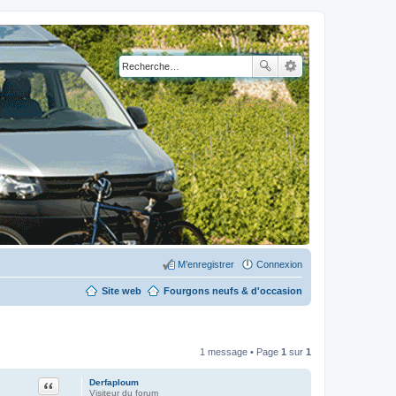
M’enregistrer
Connexion
Site web
Fourgons neufs & d'occasion
1 message • Page
1
sur
1
Citation
Derfaploum
Visiteur du forum