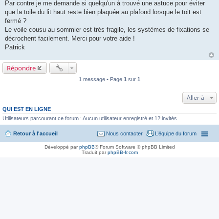
a
Par contre je me demande si quelqu'un à trouvé une astuce pour éviter
g
que la toile du lit haut reste bien plaquée au plafond lorsque le toit est
e
fermé ?
Le voile cousu au sommier est très fragile, les systèmes de fixations se
décrochent facilement. Merci pour votre aide !
Patrick
Répondre
1 message • Page
1
sur
1
Aller à
QUI EST EN LIGNE
Utilisateurs parcourant ce forum : Aucun utilisateur enregistré et 12 invités
Retour à l'accueil
Nous contacter
L’équipe du forum
Développé par
phpBB
® Forum Software © phpBB Limited
Traduit par
phpBB-fr.com