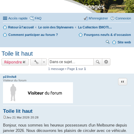
Stylevan - Vans aménagés
Accès rapide
FAQ
M’enregistrer
Connexion
Retour à l'accueil
Le coin des Stylevaners
La Collection EMOTION (fabriquée en Vendée chez Fleurette)
Comment participer au forum ?
Fourgons neufs & d'occasion
Site web
ec
Toile lit haut
her
Répondre
ch
1 message • Page
1
sur
1
er
p23lnifa8
Citation
Visiteur du forum
Toile lit haut
Jeu 21 Mai 2026 20:28
M
e
Bonjour, nous sommes les heureux possesseurs d'un Melbourne depuis
s
janvier 2026. Nous découvrons les plaisirs de circuler avec ce véhicule.
s