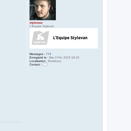
stylemax
L'Equipe Stylevan
Messages :
774
Enregistré le :
Mar 3 Fév 2015 18:15
Localisation :
Bordeaux
Contact :
C
o
n
t
a
c
t
e
r
s
t
y
l
e
m
a
x