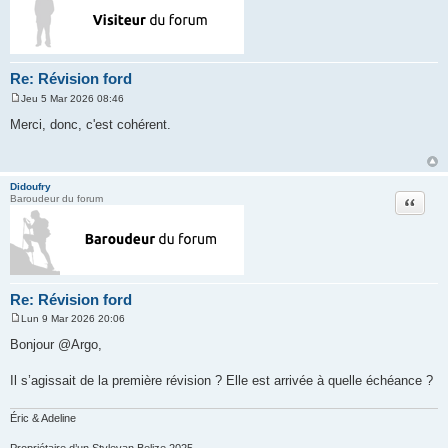
Re: Révision ford
Jeu 5 Mar 2026 08:46
M
e
Merci, donc, c'est cohérent.
s
s
a
g
e
Didoufry
Citation
Baroudeur du forum
Re: Révision ford
Lun 9 Mar 2026 20:06
M
e
Bonjour @Argo,
s
s
a
Il s’agissait de la première révision ? Elle est arrivée à quelle échéance ?
g
e
Éric & Adeline
Propriétaire d’un Stylevan Belize 2025