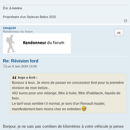
a
g
e
Éric & Adeline
Propriétaire d’un Stylevan Belize 2025
33hdj100
Citation
Randonneur du forum
Re: Révision ford
Lun 8 Juin 2026 13:06
M
e
s
Argo a écrit :
s
Bonjour à tous. Je viens de passer en concession ford pour la première
a
g
révision de mon belize...
e
492 euros pour une vidange, filtre à huile, filtre d'habitacle, liquide de
frein.
Le tarif vous semble t il normal, je sors d'un Renault master,
manifestement bien moins cher en entretien
Bonjour, je ne sais pas combien de kilomètres à votre véhicule je pense