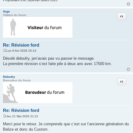
Argo
Citation
Visiteur du forum
Re: Révision ford
Lun 6 Avr 2026 15:14
M
e
Désolé didoufry, jen’avais pas vu passer le message.
s
La première révision s’est faite pile à deux ans avec 17500 km.
s
a
g
e
Didoufry
Citation
Baroudeur du forum
Re: Révision ford
Jeu 21 Mai 2026 21:21
M
e
Merci pour le retour. Je comprends que c’est sur l’ancienne génération du
s
Belize et donc du Custom.
s