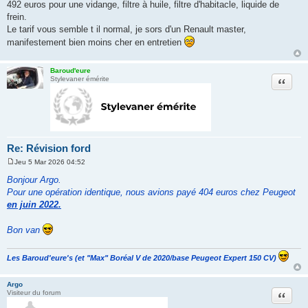
a
492 euros pour une vidange, filtre à huile, filtre d'habitacle, liquide de
g
frein.
e
Le tarif vous semble t il normal, je sors d'un Renault master,
manifestement bien moins cher en entretien
Baroud'eure
Citation
Stylevaner émérite
Re: Révision ford
Jeu 5 Mar 2026 04:52
M
e
Bonjour Argo.
s
Pour une opération identique, nous avions payé 404 euros chez Peugeot
s
a
en juin 2022.
g
e
Bon van
Les Baroud'eure's (et "Max" Boréal V de 2020/base Peugeot Expert 150 CV)
Argo
Citation
Visiteur du forum