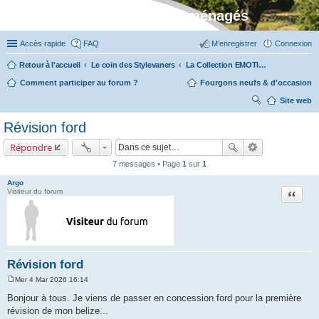
Stylevan - Vans aménagés
Accès rapide
FAQ
M’enregistrer
Connexion
Retour à l'accueil
Le coin des Stylevaners
La Collection EMOTION (fabriquée en Vendée chez Fleurette)
Comment participer au forum ?
Fourgons neufs & d'occasion
Site web
ec
Révision ford
her
Répondre
ch
7 messages • Page
1
sur
1
er
Argo
Citation
Visiteur du forum
Révision ford
Mer 4 Mar 2026 16:14
M
e
Bonjour à tous. Je viens de passer en concession ford pour la première
s
révision de mon belize...
s