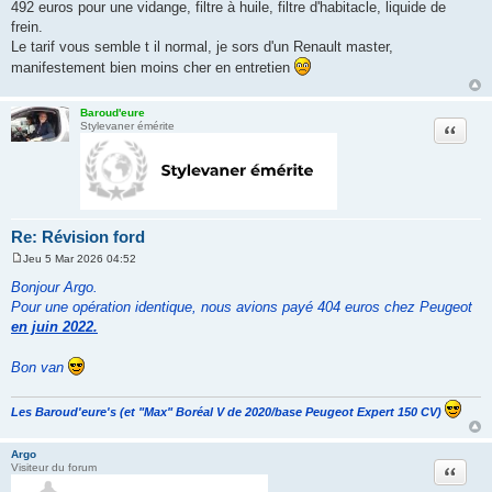
a
492 euros pour une vidange, filtre à huile, filtre d'habitacle, liquide de
g
frein.
e
Le tarif vous semble t il normal, je sors d'un Renault master,
manifestement bien moins cher en entretien
Baroud'eure
Citation
Stylevaner émérite
Re: Révision ford
Jeu 5 Mar 2026 04:52
M
e
Bonjour Argo.
s
Pour une opération identique, nous avions payé 404 euros chez Peugeot
s
a
en juin 2022.
g
e
Bon van
Les Baroud'eure's (et "Max" Boréal V de 2020/base Peugeot Expert 150 CV)
Argo
Citation
Visiteur du forum