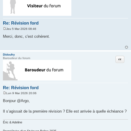
Re: Révision ford
Jeu 5 Mar 2026 08:46
M
e
Merci, donc, c'est cohérent.
s
s
a
g
e
Didoufry
Citation
Baroudeur du forum
Re: Révision ford
Lun 9 Mar 2026 20:06
M
e
Bonjour @Argo,
s
s
a
Il s’agissait de la première révision ? Elle est arrivée à quelle échéance ?
g
e
Éric & Adeline
Propriétaire d’un Stylevan Belize 2025