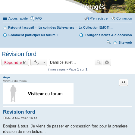
Stylevan - Vans aménagés
Accès rapide
FAQ
M’enregistrer
Connexion
Retour à l'accueil
Le coin des Stylevaners
La Collection EMOTION (fabriquée en Vendée chez Fleurette)
Comment participer au forum ?
Fourgons neufs & d'occasion
Site web
ec
Révision ford
her
Répondre
ch
7 messages • Page
1
sur
1
er
Argo
Citation
Visiteur du forum
Révision ford
Mer 4 Mar 2026 16:14
M
e
Bonjour à tous. Je viens de passer en concession ford pour la première
s
révision de mon belize...
s