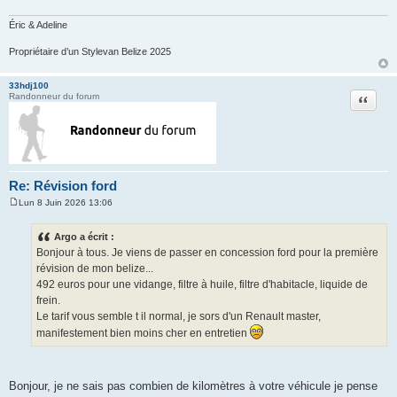
a
g
e
Éric & Adeline
Propriétaire d’un Stylevan Belize 2025
33hdj100
Citation
Randonneur du forum
Re: Révision ford
Lun 8 Juin 2026 13:06
M
e
s
Argo a écrit :
s
Bonjour à tous. Je viens de passer en concession ford pour la première
a
g
révision de mon belize...
e
492 euros pour une vidange, filtre à huile, filtre d'habitacle, liquide de
frein.
Le tarif vous semble t il normal, je sors d'un Renault master,
manifestement bien moins cher en entretien
Bonjour, je ne sais pas combien de kilomètres à votre véhicule je pense