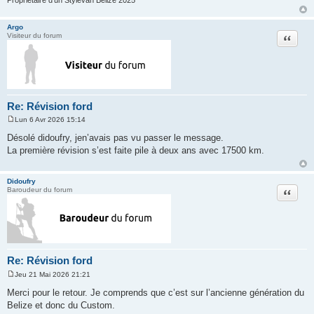
Argo
Citation
Visiteur du forum
Re: Révision ford
Lun 6 Avr 2026 15:14
M
e
Désolé didoufry, jen’avais pas vu passer le message.
s
La première révision s’est faite pile à deux ans avec 17500 km.
s
a
g
e
Didoufry
Citation
Baroudeur du forum
Re: Révision ford
Jeu 21 Mai 2026 21:21
M
e
Merci pour le retour. Je comprends que c’est sur l’ancienne génération du
s
Belize et donc du Custom.
s